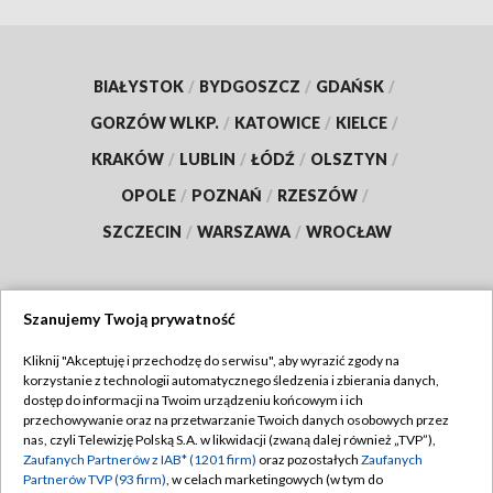
BIAŁYSTOK
/
BYDGOSZCZ
/
GDAŃSK
/
GORZÓW WLKP.
/
KATOWICE
/
KIELCE
/
KRAKÓW
/
LUBLIN
/
ŁÓDŹ
/
OLSZTYN
/
OPOLE
/
POZNAŃ
/
RZESZÓW
/
SZCZECIN
/
WARSZAWA
/
WROCŁAW
Szanujemy Twoją prywatność
Dołącz do nas:
Kliknij "Akceptuję i przechodzę do serwisu", aby wyrazić zgody na
korzystanie z technologii automatycznego śledzenia i zbierania danych,
TVP
dostęp do informacji na Twoim urządzeniu końcowym i ich
Abonament TVP
przechowywanie oraz na przetwarzanie Twoich danych osobowych przez
Regulamin TVP
nas, czyli Telewizję Polską S.A. w likwidacji (zwaną dalej również „TVP”),
Emisja w TVP
Zaufanych Partnerów z IAB* (1201 firm)
oraz pozostałych
Zaufanych
Polityka prywatności
Partnerów TVP (93 firm)
, w celach marketingowych (w tym do
Centrum informacji TVP