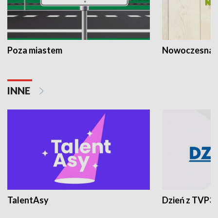
Poza miastem
Nowoczesna 
INNE
TalentAsy
Dzień z TVP3