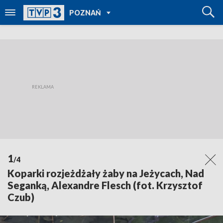
POWRÓT DO
POZNAŃ
TVP REGIONY
1
/4
Koparki rozjeżdżały żaby na Jeżycach, Nad
Seganką, Alexandre Flesch (fot. Krzysztof
Czub)