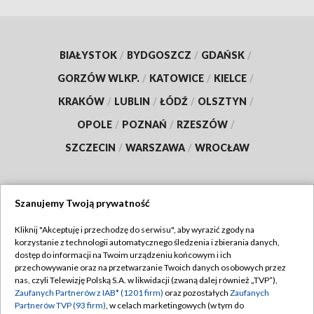
BIAŁYSTOK
/
BYDGOSZCZ
/
GDAŃSK
/
GORZÓW WLKP.
/
KATOWICE
/
KIELCE
/
KRAKÓW
/
LUBLIN
/
ŁÓDŹ
/
OLSZTYN
/
OPOLE
/
POZNAŃ
/
RZESZÓW
/
SZCZECIN
/
WARSZAWA
/
WROCŁAW
Szanujemy Twoją prywatność
Dołącz do nas:
Kliknij "Akceptuję i przechodzę do serwisu", aby wyrazić zgody na
korzystanie z technologii automatycznego śledzenia i zbierania danych,
TVP
dostęp do informacji na Twoim urządzeniu końcowym i ich
Abonament TVP
przechowywanie oraz na przetwarzanie Twoich danych osobowych przez
Regulamin TVP
nas, czyli Telewizję Polską S.A. w likwidacji (zwaną dalej również „TVP”),
Emisja w TVP
Polityka prywatności
Zaufanych Partnerów z IAB* (1201 firm)
oraz pozostałych
Zaufanych
Partnerów TVP (93 firm)
, w celach marketingowych (w tym do
Centrum informacji TVP