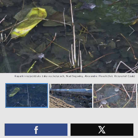
Koparki rozjeżdżały żaby na Jeżycach, Nad Seganką, Alexandre Flesch (fot. Krzysztof Czub)