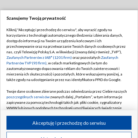
Szanujemy Twoją prywatność
Dołącz do nas:
Kliknij "Akceptuję i przechodzę do serwisu", aby wyrazić zgody na
korzystanie z technologii automatycznego śledzenia i zbierania danych,
TVP
dostęp do informacji na Twoim urządzeniu końcowym i ich
Abonament TVP
przechowywanie oraz na przetwarzanie Twoich danych osobowych przez
Regulamin TVP
nas, czyli Telewizję Polską S.A. w likwidacji (zwaną dalej również „TVP”),
Emisja w TVP
Polityka prywatności
Zaufanych Partnerów z IAB* (1201 firm)
oraz pozostałych
Zaufanych
Partnerów TVP (93 firm)
, w celach marketingowych (w tym do
Centrum informacji TVP
Moje zgody
zautomatyzowanego dopasowania reklam do Twoich zainteresowań i
mierzenia ich skuteczności) i pozostałych, które wskazujemy poniżej, a
Naziemna Telewizja Cyfrowa
Pomoc
także zgody na udostępnianie przez nas identyfikatora PPID do Google.
Sklep TVP
Biuro reklamy
Twoje dane osobowe zbierane podczas odwiedzania przez Ciebie naszych
Rada Programowa
Kontakt
poszczególnych serwisów
zwanych dalej „Portalem”, w tym informacje
zapisywane za pomocą technologii takich jak: pliki cookie, sygnalizatory
System NOS
WWW lub innych podobnych technologii umożliwiających świadczenie
dopasowanych i bezpiecznych usług, personalizację treści oraz reklam,
Informacje o nadawcy
Kanały
udostępnianie funkcji mediów społecznościowych oraz analizowanie
Akceptuję i przechodzę do serwisu
ruchu w Internecie.
Program dla prasy
©2026 Telewizja Polska S.A. w likwidacji
Biuro Reklamy
Twoje dane osobowe zbierane podczas odwiedzania przez Ciebie