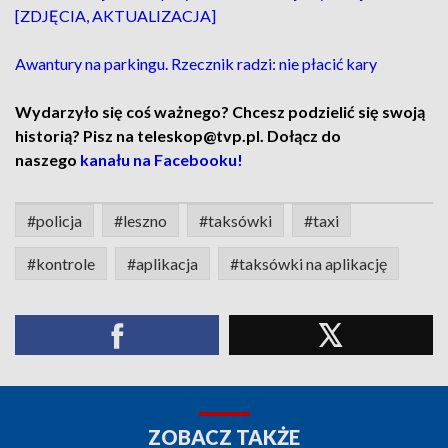
[ZDJĘCIA, AKTUALIZACJA]
Awantury na parkingu. Rzecznik radzi: nie płacić kary
Wydarzyło się coś ważnego? Chcesz podzielić się swoją
historią? Pisz na teleskop@tvp.pl. Dołącz do
naszego
kanału na Facebooku!
#policja
#leszno
#taksówki
#taxi
#kontrole
#aplikacja
#taksówki na aplikację
ZOBACZ TAKŻE