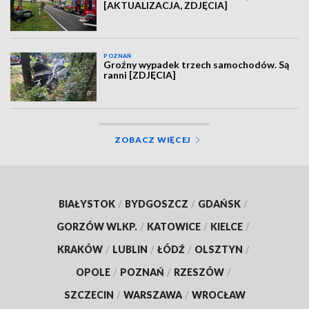
[AKTUALIZACJA, ZDJĘCIA]
POZNAŃ
Groźny wypadek trzech samochodów. Są
ranni [ZDJĘCIA]
ZOBACZ WIĘCEJ
BIAŁYSTOK
/
BYDGOSZCZ
/
GDAŃSK
/
GORZÓW WLKP.
/
KATOWICE
/
KIELCE
/
KRAKÓW
/
LUBLIN
/
ŁÓDŹ
/
OLSZTYN
/
OPOLE
/
POZNAŃ
/
RZESZÓW
/
SZCZECIN
/
WARSZAWA
/
WROCŁAW