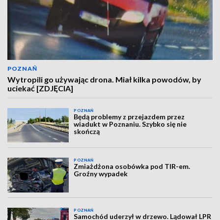
POZNAŃ
Wytropili go używając drona. Miał kilka powodów, by
uciekać [ZDJĘCIA]
POZNAŃ
Będą problemy z przejazdem przez
wiadukt w Poznaniu. Szybko się nie
skończą
POZNAŃ
Zmiażdżona osobówka pod TIR-em.
Groźny wypadek
POZNAŃ
Samochód uderzył w drzewo. Lądował LPR