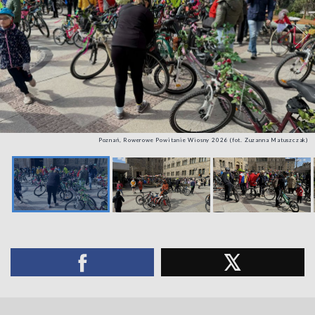
Poznań, Rowerowe Powitanie Wiosny 2026 (fot. Zuzanna Matuszczak)