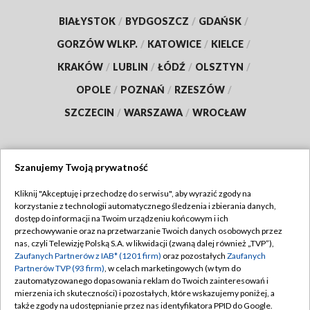
BIAŁYSTOK
/
BYDGOSZCZ
/
GDAŃSK
/
GORZÓW WLKP.
/
KATOWICE
/
KIELCE
/
KRAKÓW
/
LUBLIN
/
ŁÓDŹ
/
OLSZTYN
/
OPOLE
/
POZNAŃ
/
RZESZÓW
/
SZCZECIN
/
WARSZAWA
/
WROCŁAW
Szanujemy Twoją prywatność
Dołącz do nas:
Kliknij "Akceptuję i przechodzę do serwisu", aby wyrazić zgody na
korzystanie z technologii automatycznego śledzenia i zbierania danych,
TVP
dostęp do informacji na Twoim urządzeniu końcowym i ich
Abonament TVP
przechowywanie oraz na przetwarzanie Twoich danych osobowych przez
Regulamin TVP
nas, czyli Telewizję Polską S.A. w likwidacji (zwaną dalej również „TVP”),
Emisja w TVP
Polityka prywatności
Zaufanych Partnerów z IAB* (1201 firm)
oraz pozostałych
Zaufanych
Partnerów TVP (93 firm)
, w celach marketingowych (w tym do
Centrum informacji TVP
Moje zgody
zautomatyzowanego dopasowania reklam do Twoich zainteresowań i
mierzenia ich skuteczności) i pozostałych, które wskazujemy poniżej, a
Naziemna Telewizja Cyfrowa
Pomoc
także zgody na udostępnianie przez nas identyfikatora PPID do Google.