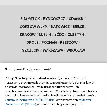
BIAŁYSTOK
/
BYDGOSZCZ
/
GDAŃSK
/
GORZÓW WLKP.
/
KATOWICE
/
KIELCE
/
KRAKÓW
/
LUBLIN
/
ŁÓDŹ
/
OLSZTYN
/
OPOLE
/
POZNAŃ
/
RZESZÓW
/
SZCZECIN
/
WARSZAWA
/
WROCŁAW
Szanujemy Twoją prywatność
Dołącz do nas:
Kliknij "Akceptuję i przechodzę do serwisu", aby wyrazić zgody na
korzystanie z technologii automatycznego śledzenia i zbierania danych,
TVP
dostęp do informacji na Twoim urządzeniu końcowym i ich
Abonament TVP
przechowywanie oraz na przetwarzanie Twoich danych osobowych przez
Regulamin TVP
nas, czyli Telewizję Polską S.A. w likwidacji (zwaną dalej również „TVP”),
Emisja w TVP
Zaufanych Partnerów z IAB* (1201 firm)
oraz pozostałych
Zaufanych
Polityka prywatności
Partnerów TVP (93 firm)
, w celach marketingowych (w tym do
Centrum informacji TVP