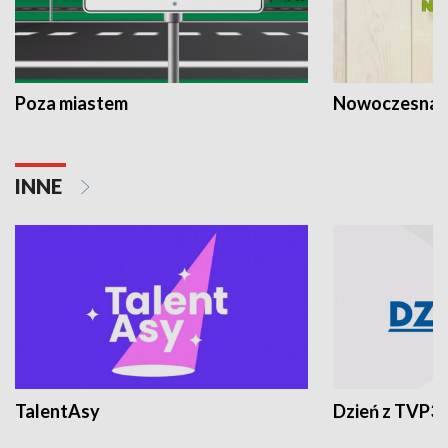
Poza miastem
Nowoczesna 
INNE
TalentAsy
Dzień z TVP3