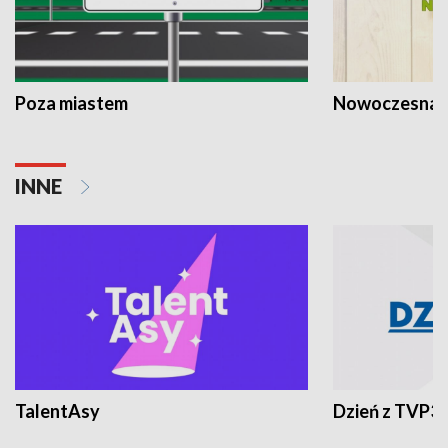
Poza miastem
Nowoczesna 
INNE
TalentAsy
Dzień z TVP3