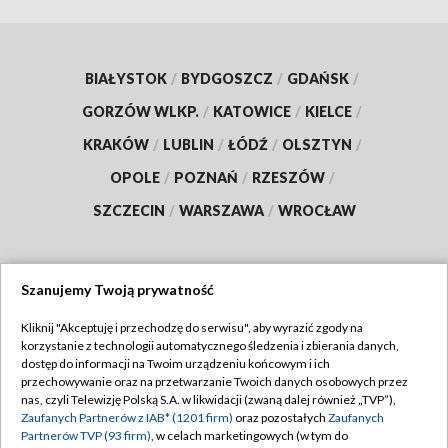
BIAŁYSTOK
/
BYDGOSZCZ
/
GDAŃSK
/
GORZÓW WLKP.
/
KATOWICE
/
KIELCE
/
KRAKÓW
/
LUBLIN
/
ŁÓDŹ
/
OLSZTYN
/
OPOLE
/
POZNAŃ
/
RZESZÓW
/
SZCZECIN
/
WARSZAWA
/
WROCŁAW
Szanujemy Twoją prywatność
Dołącz do nas:
Kliknij "Akceptuję i przechodzę do serwisu", aby wyrazić zgody na
korzystanie z technologii automatycznego śledzenia i zbierania danych,
TVP
dostęp do informacji na Twoim urządzeniu końcowym i ich
Abonament TVP
przechowywanie oraz na przetwarzanie Twoich danych osobowych przez
Regulamin TVP
nas, czyli Telewizję Polską S.A. w likwidacji (zwaną dalej również „TVP”),
Emisja w TVP
Zaufanych Partnerów z IAB* (1201 firm)
oraz pozostałych
Zaufanych
Polityka prywatności
Partnerów TVP (93 firm)
, w celach marketingowych (w tym do
Centrum informacji TVP