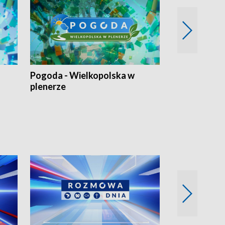
Pogoda - Wielkopolska w
Eko prognoza
plenerze