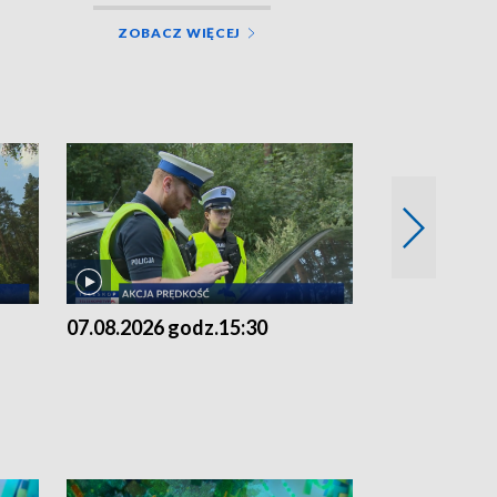
ZOBACZ WIĘCEJ
07.08.2026 godz.15:30
06.08.2026 g