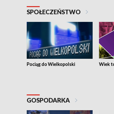
SPOŁECZEŃSTWO
Pociąg do Wielkopolski
Wiek to
GOSPODARKA