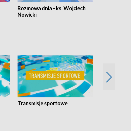
Rozmowa dnia - ks. Wojciech
Euro Fakty
Nowicki
Transmisje sportowe
Reportaże s