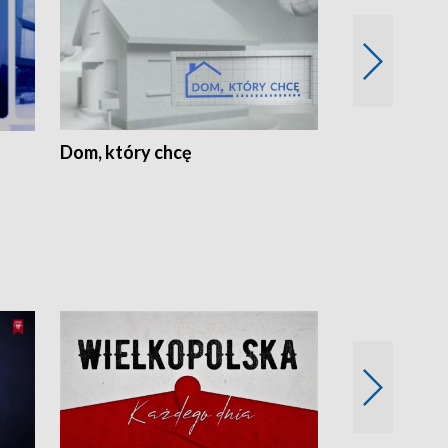
Dom, który chcę
Biznes Wielk