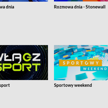
a dnia
Rozmowa dnia - Stonewall
sport
Sportowy weekend