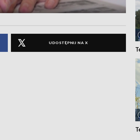
UDOSTĘPNIJ NA X
T
T