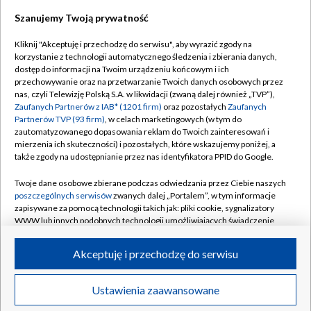
Szanujemy Twoją prywatność
Dołącz do nas:
Kliknij "Akceptuję i przechodzę do serwisu", aby wyrazić zgody na
korzystanie z technologii automatycznego śledzenia i zbierania danych,
TVP
dostęp do informacji na Twoim urządzeniu końcowym i ich
Abonament TVP
przechowywanie oraz na przetwarzanie Twoich danych osobowych przez
Regulamin TVP
nas, czyli Telewizję Polską S.A. w likwidacji (zwaną dalej również „TVP”),
Emisja w TVP
Zaufanych Partnerów z IAB* (1201 firm)
oraz pozostałych
Zaufanych
Polityka prywatności
Partnerów TVP (93 firm)
, w celach marketingowych (w tym do
Centrum informacji TVP
Moje zgody
zautomatyzowanego dopasowania reklam do Twoich zainteresowań i
mierzenia ich skuteczności) i pozostałych, które wskazujemy poniżej, a
Naziemna Telewizja Cyfrowa
Pomoc
także zgody na udostępnianie przez nas identyfikatora PPID do Google.
Sklep TVP
Biuro reklamy
Twoje dane osobowe zbierane podczas odwiedzania przez Ciebie naszych
Rada Programowa
poszczególnych serwisów
zwanych dalej „Portalem”, w tym informacje
Kontakt
zapisywane za pomocą technologii takich jak: pliki cookie, sygnalizatory
System NOS
WWW lub innych podobnych technologii umożliwiających świadczenie
dopasowanych i bezpiecznych usług, personalizację treści oraz reklam,
Informacje o nadawcy
Kanały
udostępnianie funkcji mediów społecznościowych oraz analizowanie
Akceptuję i przechodzę do serwisu
ruchu w Internecie.
Program dla prasy
©2026 Telewizja Polska S.A. w likwidacji
Biuro Reklamy
Twoje dane osobowe zbierane podczas odwiedzania przez Ciebie
Ustawienia zaawansowane
poszczególnych serwisów
na Portalu, takie jak adresy IP, identyfikatory
Ogłoszenie przetargowe
Twoich urządzeń końcowych i identyfikatory plików cookie, informacje o