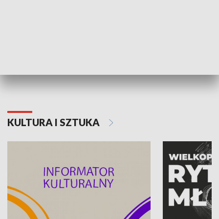
70. rocznica Powstania
Narodowy Dzi
Poznańskiego Czerwca 1956 roku
Powstania Wi
KULTURA I SZTUKA