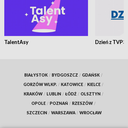
TalentAsy
Dzień z TVP3
BIAŁYSTOK
/
BYDGOSZCZ
/
GDAŃSK
/
GORZÓW WLKP.
/
KATOWICE
/
KIELCE
/
KRAKÓW
/
LUBLIN
/
ŁÓDŹ
/
OLSZTYN
/
OPOLE
/
POZNAŃ
/
RZESZÓW
/
SZCZECIN
/
WARSZAWA
/
WROCŁAW