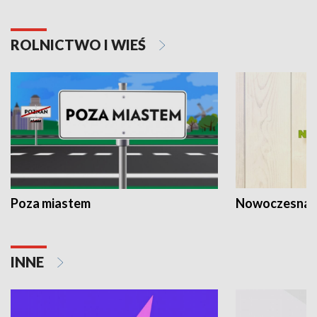
ROLNICTWO I WIEŚ
Poza miastem
Nowoczesna 
INNE