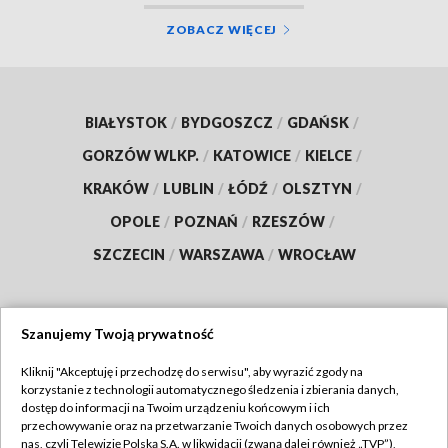
ZOBACZ WIĘCEJ
BIAŁYSTOK
/
BYDGOSZCZ
/
GDAŃSK
/
GORZÓW WLKP.
/
KATOWICE
/
KIELCE
/
KRAKÓW
/
LUBLIN
/
ŁÓDŹ
/
OLSZTYN
/
OPOLE
/
POZNAŃ
/
RZESZÓW
/
SZCZECIN
/
WARSZAWA
/
WROCŁAW
Szanujemy Twoją prywatność
Dołącz do nas:
Kliknij "Akceptuję i przechodzę do serwisu", aby wyrazić zgody na
korzystanie z technologii automatycznego śledzenia i zbierania danych,
TVP
dostęp do informacji na Twoim urządzeniu końcowym i ich
Abonament TVP
przechowywanie oraz na przetwarzanie Twoich danych osobowych przez
Regulamin TVP
nas, czyli Telewizję Polską S.A. w likwidacji (zwaną dalej również „TVP”),