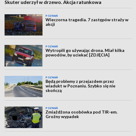
Skuter uderzył w drzewo. Akcja ratunkowa
POZNAŃ
Wieczorna tragedia. 7 zastępów straży w
akcji
POZNAŃ
Wytropili go używając drona. Miał kilka
powodów, by uciekać [ZDJĘCIA]
POZNAŃ
Będą problemy z przejazdem przez
wiadukt w Poznaniu. Szybko się nie
skończą
POZNAŃ
Zmiażdżona osobówka pod TIR-em.
Groźny wypadek