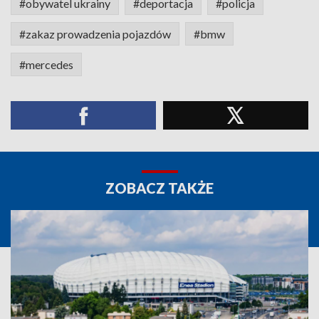
#obywatel ukrainy
#deportacja
#policja
#zakaz prowadzenia pojazdów
#bmw
#mercedes
ZOBACZ TAKŻE