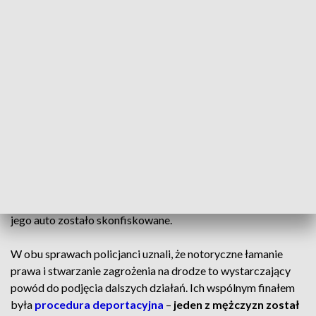
CZYTAJ TAKŻE:
Przestępca mieszkał w sąsiedztwie.
Kryminalni z Poznania rozwiązali zagadkę
Wyrok, konfiskata samochodu i deportacja
Do drugiego zatrzymania doszło w miejscowości
Węgorzewo (gmina Kiszkowo). Funkcjonariusze drogówki
skontrolowali kierowcę
mercedesa
. Okazało się, że 45-letni
Ukrainiec ma trzy aktywne zakazy prowadzenia pojazdów.
Mężczyzna trafił przed sąd w trybie przyspieszonym. Został
skazany na rok bezwzględnego więzienia, 10 tysięcy złotych
grzywny, dostał dożywotni zakaz prowadzenia pojazdów, a
jego auto zostało skonfiskowane.
W obu sprawach policjanci uznali, że notoryczne łamanie
prawa i stwarzanie zagrożenia na drodze to wystarczający
powód do podjęcia dalszych działań. Ich wspólnym finałem
była
procedura deportacyjna
–
jeden z mężczyzn został