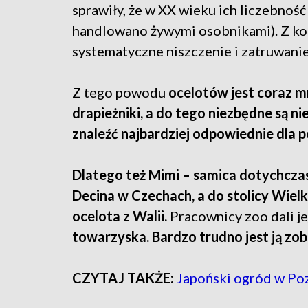
sprawiły, że w XX wieku ich liczebność
handlowano żywymi osobnikami). Z kol
systematyczne niszczenie i zatruwani
Z tego powodu
ocelotów jest coraz m
drapieżniki, a do tego niezbędne są ni
znaleźć najbardziej odpowiednie dla 
Dlatego też Mimi – samica dotychcza
Decina w Czechach, a do stolicy Wielk
ocelota z Walii.
Pracownicy zoo dali jej
towarzyska. Bardzo trudno jest ją zo
CZYTAJ TAKŻE:
Japoński ogród w Po