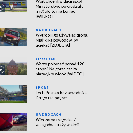
Wójt chce likwidacji szkół.
Ministerstwo powiedziało
„nie”, ale to nie koniec
[WIDEO]
NA DROGACH
Wytropili go używając drona.
Miał kilka powodów, by
uciekać [ZDJĘCIA]
LIFESTYLE
Warto pokonać ponad 120
stopni. Na górze czeka
niezwykły widok [WIDEO]
SPORT
Lech Poznań bez zawodnika.
Długo nie pograł
NA DROGACH
Wieczorna tragedia. 7
zastępów straży w akcji