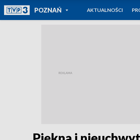
POWRÓT DO
POZNAŃ
AKTUALNOŚCI
PR
TVP REGIONY
Piękna i nieuchwy