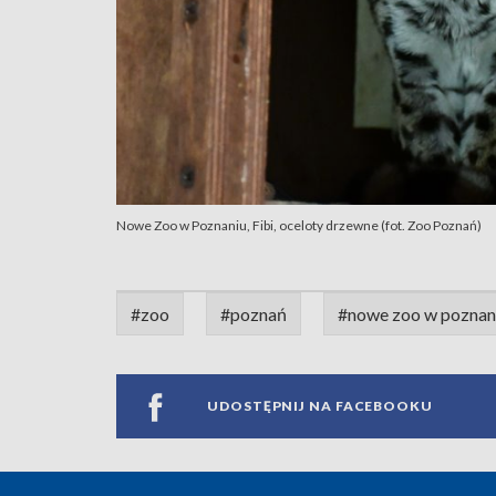
Nowe Zoo w Poznaniu, Fibi, oceloty drzewne (fot. Zoo Poznań)
#zoo
#poznań
#nowe zoo w poznan
UDOSTĘPNIJ NA FACEBOOKU