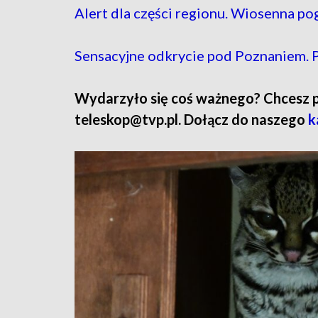
Alert dla części regionu. Wiosenna p
Sensacyjne odkrycie pod Poznaniem. P
Wydarzyło się coś ważnego? Chcesz pod
teleskop@tvp.pl. Dołącz do naszego
k