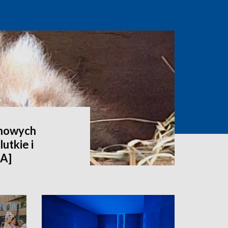
 nowych
utkie i
IA]