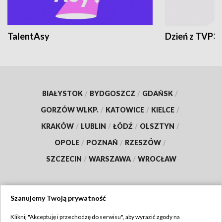
TalentAsy
Dzień z TVP3
BIAŁYSTOK
/
BYDGOSZCZ
/
GDAŃSK
/
GORZÓW WLKP.
/
KATOWICE
/
KIELCE
/
KRAKÓW
/
LUBLIN
/
ŁÓDŹ
/
OLSZTYN
/
OPOLE
/
POZNAŃ
/
RZESZÓW
/
SZCZECIN
/
WARSZAWA
/
WROCŁAW
Szanujemy Twoją prywatność
Dołącz do nas:
Kliknij "Akceptuję i przechodzę do serwisu", aby wyrazić zgody na