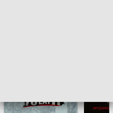
Flesz Targowy
rAZem zmieni
HISTORIA