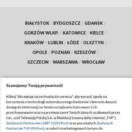
BIAŁYSTOK
/
BYDGOSZCZ
/
GDAŃSK
/
GORZÓW WLKP.
/
KATOWICE
/
KIELCE
/
KRAKÓW
/
LUBLIN
/
ŁÓDŹ
/
OLSZTYN
/
OPOLE
/
POZNAŃ
/
RZESZÓW
/
SZCZECIN
/
WARSZAWA
/
WROCŁAW
Szanujemy Twoją prywatność
Dołącz do nas:
Kliknij "Akceptuję i przechodzę do serwisu", aby wyrazić zgody na
korzystanie z technologii automatycznego śledzenia i zbierania danych,
TVP
dostęp do informacji na Twoim urządzeniu końcowym i ich
Abonament TVP
przechowywanie oraz na przetwarzanie Twoich danych osobowych przez
Regulamin TVP
nas, czyli Telewizję Polską S.A. w likwidacji (zwaną dalej również „TVP”),
Emisja w TVP
Zaufanych Partnerów z IAB* (1201 firm)
oraz pozostałych
Zaufanych
Polityka prywatności
Partnerów TVP (93 firm)
, w celach marketingowych (w tym do
Centrum informacji TVP