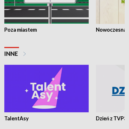
Poza miastem
Nowoczesna 
INNE
TalentAsy
Dzień z TVP3