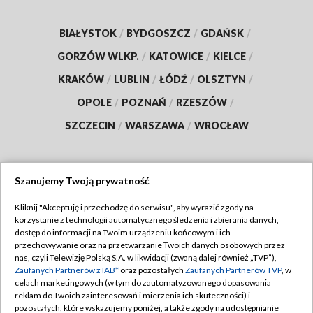
BIAŁYSTOK
/
BYDGOSZCZ
/
GDAŃSK
/
GORZÓW WLKP.
/
KATOWICE
/
KIELCE
/
KRAKÓW
/
LUBLIN
/
ŁÓDŹ
/
OLSZTYN
/
OPOLE
/
POZNAŃ
/
RZESZÓW
/
SZCZECIN
/
WARSZAWA
/
WROCŁAW
Szanujemy Twoją prywatność
Dołącz do nas:
Kliknij "Akceptuję i przechodzę do serwisu", aby wyrazić zgody na
korzystanie z technologii automatycznego śledzenia i zbierania danych,
TVP
dostęp do informacji na Twoim urządzeniu końcowym i ich
Abonament TVP
przechowywanie oraz na przetwarzanie Twoich danych osobowych przez
Regulamin TVP
nas, czyli Telewizję Polską S.A. w likwidacji (zwaną dalej również „TVP”),
Emisja w TVP
Polityka prywatności
Zaufanych Partnerów z IAB*
oraz pozostałych
Zaufanych Partnerów TVP
, w
celach marketingowych (w tym do zautomatyzowanego dopasowania
Centrum informacji TVP
Moje zgody
reklam do Twoich zainteresowań i mierzenia ich skuteczności) i
pozostałych, które wskazujemy poniżej, a także zgody na udostępnianie
Naziemna Telewizja Cyfrowa