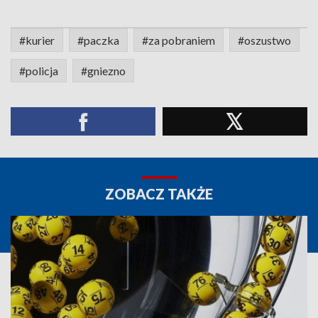
#kurier
#paczka
#za pobraniem
#oszustwo
#policja
#gniezno
ZOBACZ TAKŻE