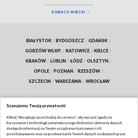
ZOBACZ WIĘCEJ
BIAŁYSTOK
/
BYDGOSZCZ
/
GDAŃSK
/
GORZÓW WLKP.
/
KATOWICE
/
KIELCE
/
KRAKÓW
/
LUBLIN
/
ŁÓDŹ
/
OLSZTYN
/
OPOLE
/
POZNAŃ
/
RZESZÓW
/
SZCZECIN
/
WARSZAWA
/
WROCŁAW
Szanujemy Twoją prywatność
Dołącz do nas:
Kliknij "Akceptuję i przechodzę do serwisu", aby wyrazić zgody na
korzystanie z technologii automatycznego śledzenia i zbierania danych,
TVP
dostęp do informacji na Twoim urządzeniu końcowym i ich
Abonament TVP
przechowywanie oraz na przetwarzanie Twoich danych osobowych przez
Regulamin TVP