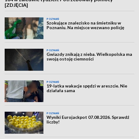
[ZDJĘCIA]
POZNAŃ
Szokujące znalezisko na śmietniku w
Poznaniu. Na miejsce wezwano policję
POZNAŃ
Gwiazdy znikają z nieba. Wielkopolska ma
swoją ostoję ciemności
POZNAŃ
19-latka wakacje spędzi w areszcie. Nie
działała sama
POZNAŃ
Wyniki Eurojackpot 07.08.2026. Sprawdź
liczby!