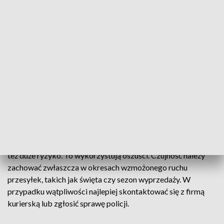
Policja apeluje o ostrożność i przypomina podstawowe
zasady bezpieczeństwa. Przede wszystkim nie należy
opłacać paczek, których się nie zamawiało. Warto również
zwracać uwagę na dane nadawcy – brak informacji lub
nieznana firma powinny wzbudzić czujność. Szczególnie
narażone na tego typu oszustwa są osoby starsze, dlatego
warto uprzedzić bliskich o zagrożeniu.
Ryzyko zakupów online
Zakupy w internecie cieszą się dużą popularnością, ale niosą
też duże ryzyko. To wykorzystują oszuści. Czujność należy
zachować zwłaszcza w okresach wzmożonego ruchu
przesyłek, takich jak święta czy sezon wyprzedaży. W
przypadku wątpliwości najlepiej skontaktować się z firmą
kurierską lub zgłosić sprawę policji.