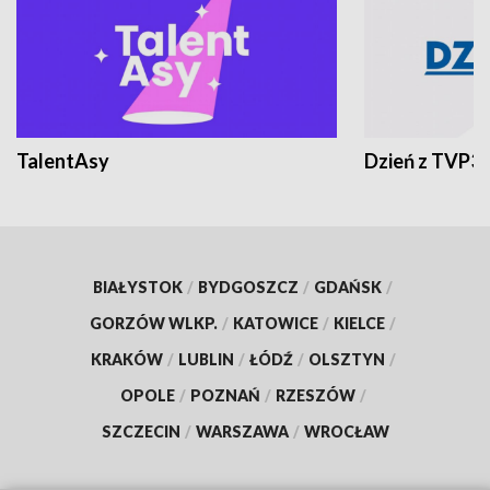
TalentAsy
Dzień z TVP3
BIAŁYSTOK
/
BYDGOSZCZ
/
GDAŃSK
/
GORZÓW WLKP.
/
KATOWICE
/
KIELCE
/
KRAKÓW
/
LUBLIN
/
ŁÓDŹ
/
OLSZTYN
/
OPOLE
/
POZNAŃ
/
RZESZÓW
/
SZCZECIN
/
WARSZAWA
/
WROCŁAW