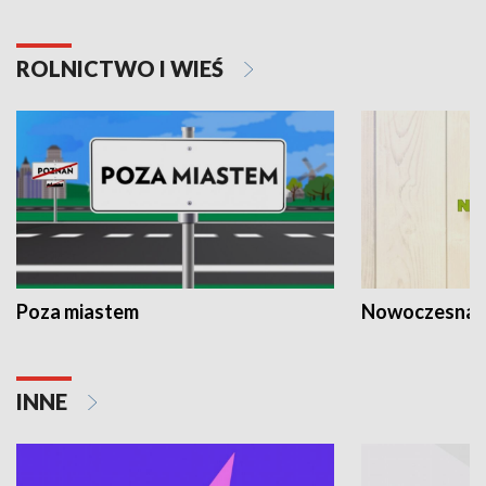
ROLNICTWO I WIEŚ
Poza miastem
Nowoczesna 
INNE