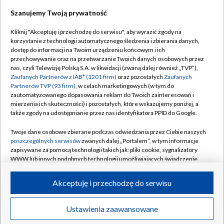
Szanujemy Twoją prywatność
Dołącz do nas:
Kliknij "Akceptuję i przechodzę do serwisu", aby wyrazić zgody na
korzystanie z technologii automatycznego śledzenia i zbierania danych,
TVP
dostęp do informacji na Twoim urządzeniu końcowym i ich
Abonament TVP
przechowywanie oraz na przetwarzanie Twoich danych osobowych przez
Regulamin TVP
nas, czyli Telewizję Polską S.A. w likwidacji (zwaną dalej również „TVP”),
Emisja w TVP
Zaufanych Partnerów z IAB* (1201 firm)
oraz pozostałych
Zaufanych
Polityka prywatności
Partnerów TVP (93 firm)
, w celach marketingowych (w tym do
Centrum informacji TVP
Moje zgody
zautomatyzowanego dopasowania reklam do Twoich zainteresowań i
mierzenia ich skuteczności) i pozostałych, które wskazujemy poniżej, a
Naziemna Telewizja Cyfrowa
Pomoc
także zgody na udostępnianie przez nas identyfikatora PPID do Google.
Sklep TVP
Biuro reklamy
Twoje dane osobowe zbierane podczas odwiedzania przez Ciebie naszych
Rada Programowa
poszczególnych serwisów
zwanych dalej „Portalem”, w tym informacje
Kontakt
zapisywane za pomocą technologii takich jak: pliki cookie, sygnalizatory
System NOS
WWW lub innych podobnych technologii umożliwiających świadczenie
dopasowanych i bezpiecznych usług, personalizację treści oraz reklam,
Informacje o nadawcy
Kanały
udostępnianie funkcji mediów społecznościowych oraz analizowanie
Akceptuję i przechodzę do serwisu
ruchu w Internecie.
Program dla prasy
©2026 Telewizja Polska S.A. w likwidacji
Biuro Reklamy
Twoje dane osobowe zbierane podczas odwiedzania przez Ciebie
Ustawienia zaawansowane
poszczególnych serwisów
na Portalu, takie jak adresy IP, identyfikatory
Ogłoszenie przetargowe
Twoich urządzeń końcowych i identyfikatory plików cookie, informacje o