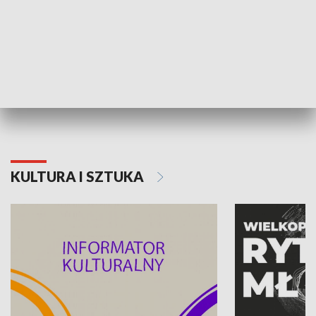
70. rocznica Powstania
Narodowy Dzi
Poznańskiego Czerwca 1956 roku
Powstania Wi
KULTURA I SZTUKA