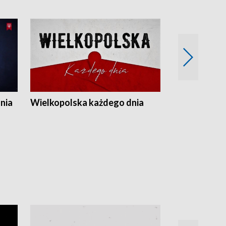
nia
Wielkopolska każdego dnia
Rozmowy z m