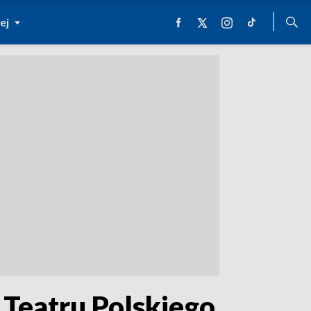
ej
t Teatru Polskiego