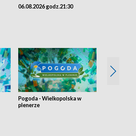
06.08.2026 godz.21:30
06.08.2026 g
Pogoda - Wielkopolska w
Eko prognoza
plenerze