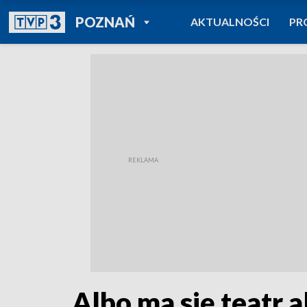
POWRÓT DO
POZNAŃ
AKTUALNOŚCI
PR
TVP REGIONY
Albo ma się teatr a