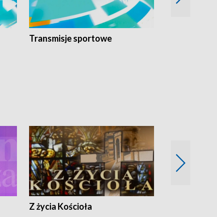
Transmisje sportowe
Reportaże s
Z życia Kościoła
Jak rozmawia