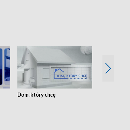
Dom, który chcę
Biznes Wielk