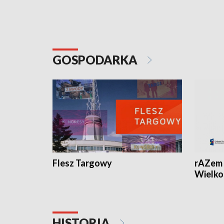
GOSPODARKA
Flesz Targowy
rAZem 
Wielko
HISTORIA