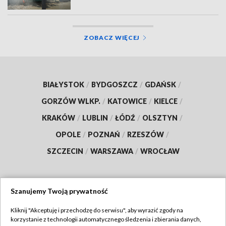
ZOBACZ WIĘCEJ
BIAŁYSTOK
/
BYDGOSZCZ
/
GDAŃSK
/
GORZÓW WLKP.
/
KATOWICE
/
KIELCE
/
KRAKÓW
/
LUBLIN
/
ŁÓDŹ
/
OLSZTYN
/
OPOLE
/
POZNAŃ
/
RZESZÓW
/
SZCZECIN
/
WARSZAWA
/
WROCŁAW
Szanujemy Twoją prywatność
Dołącz do nas:
Kliknij "Akceptuję i przechodzę do serwisu", aby wyrazić zgody na
korzystanie z technologii automatycznego śledzenia i zbierania danych,
TVP