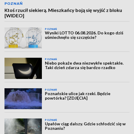
POZNAŃ
Ktoś rzucił siekierą. Mieszkańcy boją się wyjść z bloku
[WIDEO]
POZNAŃ
Wyniki LOTTO 06.08.2026. Do kogo dziś
uśmiechnęło się szczęście?
POZNAŃ
Niebo pokaże dwa niezwykłe spektakle.
Taki dzień zdarza się bardzo rzadko
POZNAŃ
Poznańskie ulice jak rzeki. Będzie
powtórka? [ZDJĘCIA]
POZNAŃ
Upałów ciąg dalszy. Gdzie schłodzić się w
Poznaniu?