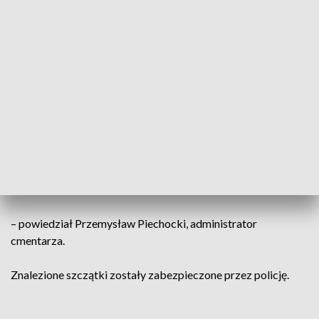
Sprawę odkrytych szczątków bada policja
Zarządca odpiera zarzuty, kolejny raz powołując się na
zapisy prawa.
Jedyne, co jest niezgodne z prawem, to
rozkopanie mogiły przez tę rodzinę. Na to
musi być zgoda zarządu i Sanepidu
– powiedział Przemysław Piechocki, administrator
cmentarza.
Znalezione szczątki zostały zabezpieczone przez policję.