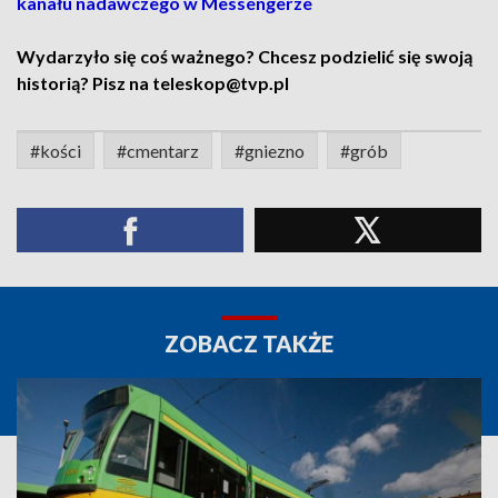
kanału nadawczego w Messengerze
Wydarzyło się coś ważnego? Chcesz podzielić się swoją
historią? Pisz na teleskop@tvp.pl
#kości
#cmentarz
#gniezno
#grób
ZOBACZ TAKŻE