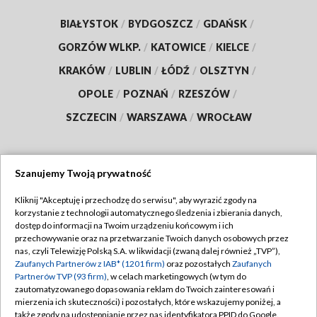
BIAŁYSTOK
/
BYDGOSZCZ
/
GDAŃSK
/
GORZÓW WLKP.
/
KATOWICE
/
KIELCE
/
KRAKÓW
/
LUBLIN
/
ŁÓDŹ
/
OLSZTYN
/
OPOLE
/
POZNAŃ
/
RZESZÓW
/
SZCZECIN
/
WARSZAWA
/
WROCŁAW
Szanujemy Twoją prywatność
Dołącz do nas:
Kliknij "Akceptuję i przechodzę do serwisu", aby wyrazić zgody na
korzystanie z technologii automatycznego śledzenia i zbierania danych,
TVP
dostęp do informacji na Twoim urządzeniu końcowym i ich
Abonament TVP
przechowywanie oraz na przetwarzanie Twoich danych osobowych przez
Regulamin TVP
nas, czyli Telewizję Polską S.A. w likwidacji (zwaną dalej również „TVP”),
Emisja w TVP
Polityka prywatności
Zaufanych Partnerów z IAB* (1201 firm)
oraz pozostałych
Zaufanych
Partnerów TVP (93 firm)
, w celach marketingowych (w tym do
Centrum informacji TVP
Moje zgody
zautomatyzowanego dopasowania reklam do Twoich zainteresowań i
mierzenia ich skuteczności) i pozostałych, które wskazujemy poniżej, a
Naziemna Telewizja Cyfrowa
Pomoc
także zgody na udostępnianie przez nas identyfikatora PPID do Google.