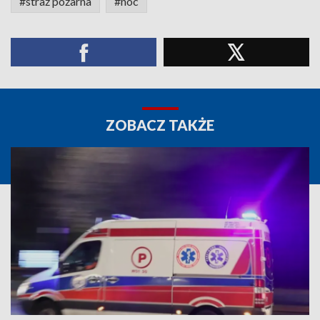
#straż pożarna
#noc
ZOBACZ TAKŻE