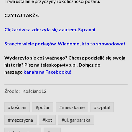
Trwa ustalanie przyczyny i okoliczności pożaru.
CZYTAJ TAKŻE:
Ciężarówka zderzyła się z autem. Są ranni
Stanęło wiele pociągów. Wiadomo, kto to spowodował
Wydarzyło się coś ważnego? Chcesz podzielić się swoją
historią? Pisz na teleskop@tvp.pl. Dołącz do
naszego
kanału na Facebooku!
Źródło:
Kościan112
#kościan
#pożar
#mieszkanie
#szpital
#mężczyzna
#kot
#ul. garbarska