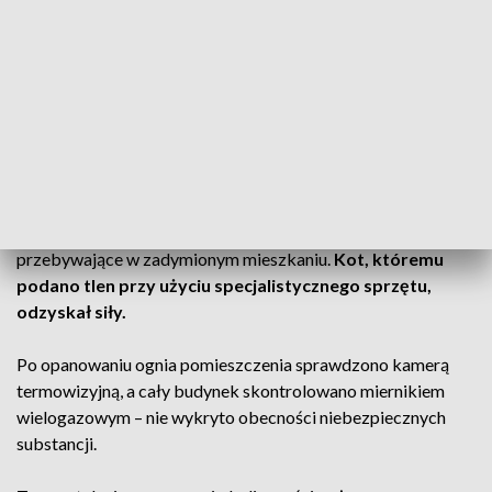
Ratownictwa Medycznego zdecydował o przewiezieniu go
do szpitala na dalsze badania.
CZYTAJ TEŻ:
Kłęby dymu w Poznaniu. Wysłano 5
zastępów straży [ZDJĘCIA]
Strażacy uratowali także życie kota
Strażakom udało się również uratować zwierzę
przebywające w zadymionym mieszkaniu.
Kot, któremu
podano tlen przy użyciu specjalistycznego sprzętu,
odzyskał siły.
Po opanowaniu ognia pomieszczenia sprawdzono kamerą
termowizyjną, a cały budynek skontrolowano miernikiem
wielogazowym – nie wykryto obecności niebezpiecznych
substancji.