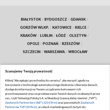
BIAŁYSTOK
/
BYDGOSZCZ
/
GDAŃSK
/
GORZÓW WLKP.
/
KATOWICE
/
KIELCE
/
KRAKÓW
/
LUBLIN
/
ŁÓDŹ
/
OLSZTYN
/
OPOLE
/
POZNAŃ
/
RZESZÓW
/
SZCZECIN
/
WARSZAWA
/
WROCŁAW
Szanujemy Twoją prywatność
Dołącz do nas:
Kliknij "Akceptuję i przechodzę do serwisu", aby wyrazić zgody na
korzystanie z technologii automatycznego śledzenia i zbierania danych,
TVP
dostęp do informacji na Twoim urządzeniu końcowym i ich
Abonament TVP
przechowywanie oraz na przetwarzanie Twoich danych osobowych przez
Regulamin TVP
nas, czyli Telewizję Polską S.A. w likwidacji (zwaną dalej również „TVP”),
Emisja w TVP
Zaufanych Partnerów z IAB* (1201 firm)
oraz pozostałych
Zaufanych
Polityka prywatności
Partnerów TVP (93 firm)
, w celach marketingowych (w tym do
Centrum informacji TVP