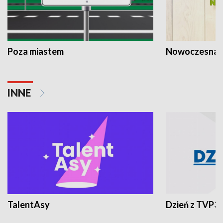
Poza miastem
Nowoczesna 
INNE
TalentAsy
Dzień z TVP3