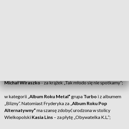
CZYTAJ TAKŻE:
Wiemy, kto pojedzie na Eurowizję. Będzie
reprezentować Polskę w Wiedniu
Kto jeszcze jest nominowany?
To jednak nie koniec. Na liście nominowanych znaleźli się
także:
w kategorii „
Album Roku Rock & Blues”
zespół
Luxtorpeda
- za płytę „Mój trup jest większy niż twój” oraz
Michał Wiraszko
- za krążek „Tak młodo się nie spotkamy”;
w kategorii „
Album Roku Metal”
grupa
Turbo
i z albumem
„Blizny”. Natomiast Fryderyka za „
Album Roku Pop
Alternatywny”
ma szansę zdobyć urodzona w stolicy
Wielkopolski
Kasia Lins
– za płytę „Obywatelka K.L.”;