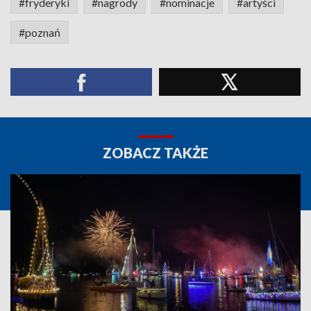
#fryderyki
#nagrody
#nominacje
#artyści
#poznań
ZOBACZ TAKŻE