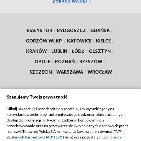
ZOBACZ WIĘCEJ
BIAŁYSTOK
/
BYDGOSZCZ
/
GDAŃSK
/
GORZÓW WLKP.
/
KATOWICE
/
KIELCE
/
KRAKÓW
/
LUBLIN
/
ŁÓDŹ
/
OLSZTYN
/
OPOLE
/
POZNAŃ
/
RZESZÓW
/
SZCZECIN
/
WARSZAWA
/
WROCŁAW
Szanujemy Twoją prywatność
Dołącz do nas:
Kliknij "Akceptuję i przechodzę do serwisu", aby wyrazić zgody na
korzystanie z technologii automatycznego śledzenia i zbierania danych,
TVP
dostęp do informacji na Twoim urządzeniu końcowym i ich
Abonament TVP
przechowywanie oraz na przetwarzanie Twoich danych osobowych przez
Regulamin TVP
nas, czyli Telewizję Polską S.A. w likwidacji (zwaną dalej również „TVP”),
Emisja w TVP
Polityka prywatności
Zaufanych Partnerów z IAB* (1201 firm)
oraz pozostałych
Zaufanych