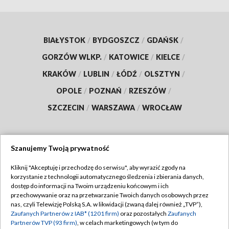
BIAŁYSTOK
/
BYDGOSZCZ
/
GDAŃSK
/
GORZÓW WLKP.
/
KATOWICE
/
KIELCE
/
KRAKÓW
/
LUBLIN
/
ŁÓDŹ
/
OLSZTYN
/
OPOLE
/
POZNAŃ
/
RZESZÓW
/
SZCZECIN
/
WARSZAWA
/
WROCŁAW
Szanujemy Twoją prywatność
Dołącz do nas:
Kliknij "Akceptuję i przechodzę do serwisu", aby wyrazić zgody na
korzystanie z technologii automatycznego śledzenia i zbierania danych,
TVP
dostęp do informacji na Twoim urządzeniu końcowym i ich
Abonament TVP
przechowywanie oraz na przetwarzanie Twoich danych osobowych przez
Regulamin TVP
nas, czyli Telewizję Polską S.A. w likwidacji (zwaną dalej również „TVP”),
Emisja w TVP
Zaufanych Partnerów z IAB* (1201 firm)
oraz pozostałych
Zaufanych
Polityka prywatności
Partnerów TVP (93 firm)
, w celach marketingowych (w tym do
Centrum informacji TVP