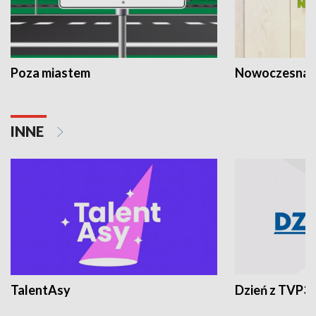
Poza miastem
Nowoczesna 
INNE
TalentAsy
Dzień z TVP3