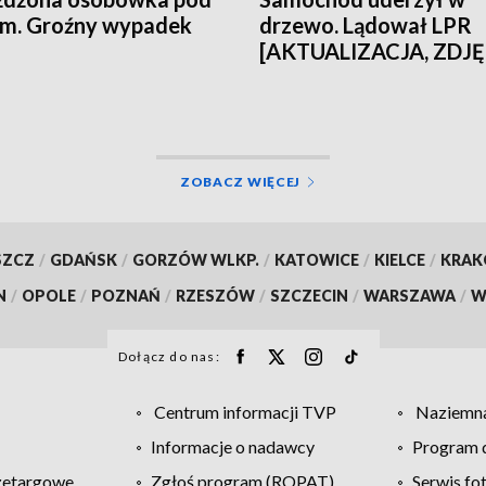
em. Groźny wypadek
drzewo. Lądował LPR
[AKTUALIZACJA, ZDJĘ
ZOBACZ WIĘCEJ
SZCZ
/
GDAŃSK
/
GORZÓW WLKP.
/
KATOWICE
/
KIELCE
/
KRA
N
/
OPOLE
/
POZNAŃ
/
RZESZÓW
/
SZCZECIN
/
WARSZAWA
/
W
Dołącz do nas:
Centrum informacji TVP
Naziemna
Informacje o nadawcy
Program d
zetargowe
Zgłoś program (ROPAT)
Serwis fo