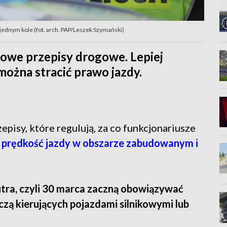
 jednym kole (fot. arch. PAP/Leszek Szymański)
owe przepisy drogowe. Lepiej
 można stracić prawo jazdy.
pisy, które regulują, za co funkcjonariusze
 prędkość jazdy w obszarze zabudowanym i
utra, czyli 30 marca zaczną obowiązywać
zą kierujących pojazdami silnikowymi lub