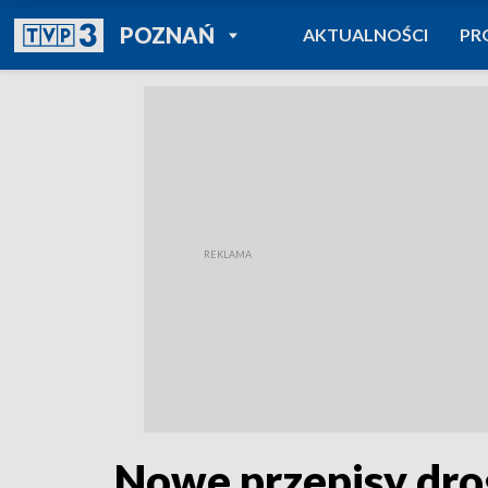
POWRÓT DO
POZNAŃ
AKTUALNOŚCI
PR
TVP REGIONY
Nowe przepisy dro