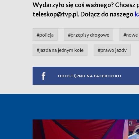
Wydarzyło się coś ważnego? Chcesz pod
teleskop@tvp.pl. Dołącz do naszego
k
#policja
#przepisy drogowe
#nowe 
#jazda na jednym kole
#prawo jazdy
UDOSTĘPNIJ NA FACEBOOKU