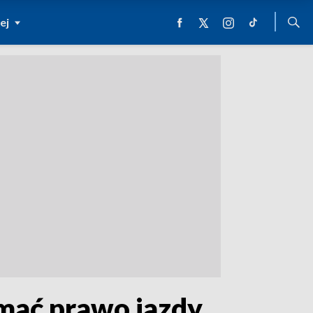
ej
mać prawo jazdy