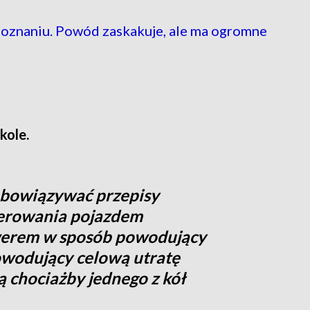
Poznaniu. Powód zaskakuje, ale ma ogromne
 kole.
obowiązywać przepisy
erowania pojazdem
werem w sposób powodujący
powodujący celową utratę
ą chociażby jednego z kół