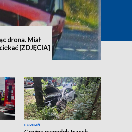
ąc drona. Miał
uciekać [ZDJĘCIA]
POZNAŃ
Groźny wypadek trzech