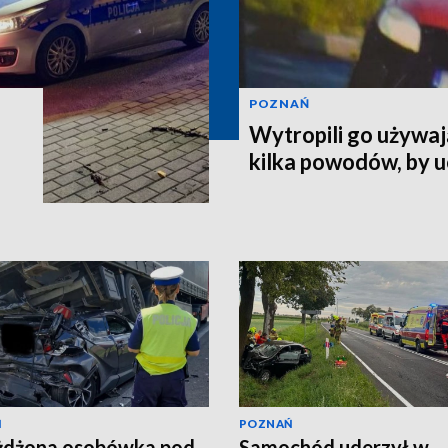
POZNAŃ
Wytropili go używaj
kilka powodów, by 
Ń
POZNAŃ
żdżona osobówka pod
Samochód uderzył w