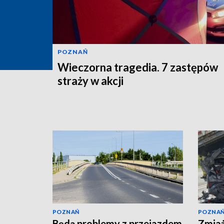
POZNAŃ
Wieczorna tragedia. 7 zastępów
straży w akcji
POZNAŃ
POZNA
Będą problemy z przejazdem
Zmia