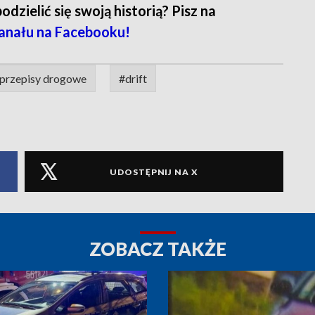
zielić się swoją historią? Pisz na
anału na Facebooku!
przepisy drogowe
#drift
UDOSTĘPNIJ NA X
ZOBACZ TAKŻE