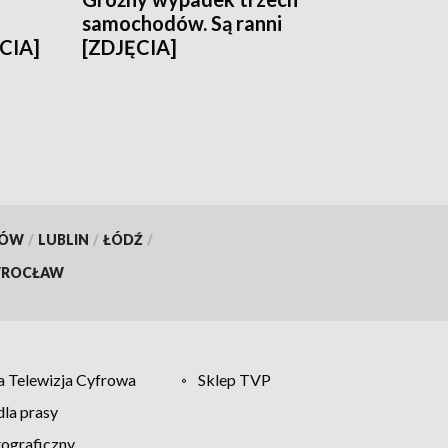
samochodów. Są ranni
CIA]
[ZDJĘCIA]
KÓW
/
LUBLIN
/
ŁÓDŹ
/
ROCŁAW
 Telewizja Cyfrowa
Sklep TVP
la prasy
tograficzny