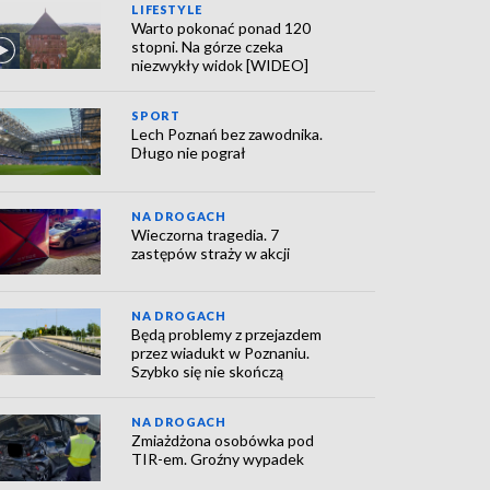
LIFESTYLE
Warto pokonać ponad 120
stopni. Na górze czeka
niezwykły widok [WIDEO]
SPORT
Lech Poznań bez zawodnika.
Długo nie pograł
NA DROGACH
Wieczorna tragedia. 7
zastępów straży w akcji
NA DROGACH
Będą problemy z przejazdem
przez wiadukt w Poznaniu.
Szybko się nie skończą
NA DROGACH
Zmiażdżona osobówka pod
TIR-em. Groźny wypadek