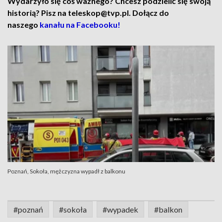
Wydarzyło się coś ważnego? Chcesz podzielić się swoją
historią? Pisz na teleskop@tvp.pl. Dołącz do
naszego
kanału na Facebooku!
Poznań, Sokoła, mężczyzna wypadł z balkonu
#poznań
#sokoła
#wypadek
#balkon