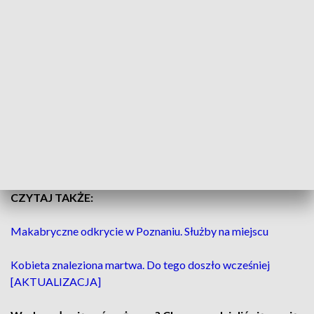
przeżył.
Trafił do szpitala.
Jak przekazuje Radio Poznań,
w mieszkaniu przebywał
jeszcze 28-latek, który został zatrzymany.
Policjanci będą ustalać,
co dokładnie wydarzyło się w
mieszkaniu i czy 28-latek spowodował wypadek.
Na miejscu interweniowała policja, straż pożarna oraz zespół
ratownictwa medycznego.
CZYTAJ TAKŻE:
Makabryczne odkrycie w Poznaniu. Służby na miejscu
Kobieta znaleziona martwa. Do tego doszło wcześniej
[AKTUALIZACJA]