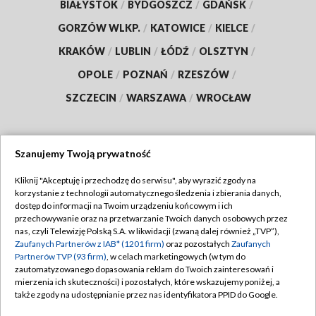
BIAŁYSTOK
/
BYDGOSZCZ
/
GDAŃSK
/
GORZÓW WLKP.
/
KATOWICE
/
KIELCE
/
KRAKÓW
/
LUBLIN
/
ŁÓDŹ
/
OLSZTYN
/
OPOLE
/
POZNAŃ
/
RZESZÓW
/
SZCZECIN
/
WARSZAWA
/
WROCŁAW
Szanujemy Twoją prywatność
Dołącz do nas:
Kliknij "Akceptuję i przechodzę do serwisu", aby wyrazić zgody na
korzystanie z technologii automatycznego śledzenia i zbierania danych,
TVP
dostęp do informacji na Twoim urządzeniu końcowym i ich
Abonament TVP
przechowywanie oraz na przetwarzanie Twoich danych osobowych przez
Regulamin TVP
nas, czyli Telewizję Polską S.A. w likwidacji (zwaną dalej również „TVP”),
Emisja w TVP
Polityka prywatności
Zaufanych Partnerów z IAB* (1201 firm)
oraz pozostałych
Zaufanych
Partnerów TVP (93 firm)
, w celach marketingowych (w tym do
Centrum informacji TVP
Moje zgody
zautomatyzowanego dopasowania reklam do Twoich zainteresowań i
mierzenia ich skuteczności) i pozostałych, które wskazujemy poniżej, a
Naziemna Telewizja Cyfrowa
Pomoc
także zgody na udostępnianie przez nas identyfikatora PPID do Google.
Sklep TVP
Biuro reklamy