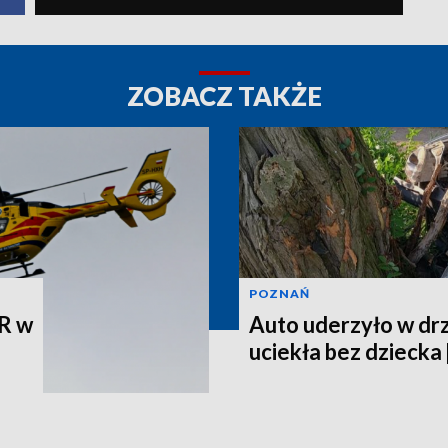
ZOBACZ TAKŻE
POZNAŃ
R w
Auto uderzyło w dr
uciekła bez dziecka