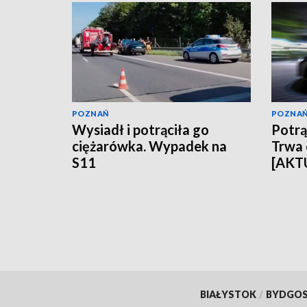
POZNAŃ
POZNA
Wysiadł i potrąciła go
Potrąc
ciężarówka. Wypadek na
Trwa
S11
[AKT
BIAŁYSTOK
/
BYDGO