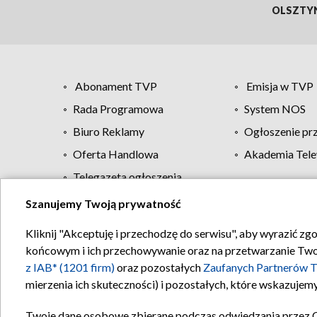
OLSZTY
Abonament TVP
Emisja w TVP
Rada Programowa
System NOS
Biuro Reklamy
Ogłoszenie pr
Oferta Handlowa
Akademia Tele
Telegazeta ogłoszenia
Szanujemy Twoją prywatność
Regulamin TVP
Kliknij "Akceptuję i przechodzę do serwisu", aby wyrazić zg
końcowym i ich przechowywanie oraz na przetwarzanie Twoich
z IAB* (1201 firm)
oraz pozostałych
Zaufanych Partnerów T
mierzenia ich skuteczności) i pozostałych, które wskazujemy
Twoje dane osobowe zbierane podczas odwiedzania przez 