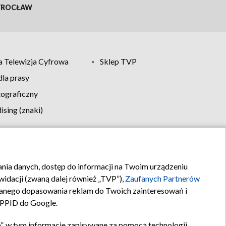
ROCŁAW
 Telewizja Cyfrowa
Sklep TVP
la prasy
tograficzny
sing (znaki)
klamy
Kontakt
rania danych, dostęp do informacji na Twoim urządzeniu
idacji (zwaną dalej również „TVP”),
Zaufanych Partnerów
anego dopasowania reklam do Twoich zainteresowań i
a PPID do Google.
”, w tym informacje zapisywane za pomocą technologii