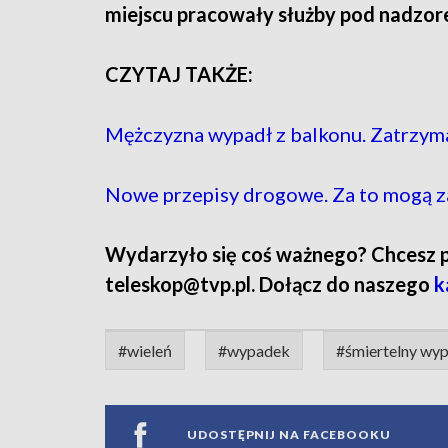
miejscu pracowały służby pod nadzor
CZYTAJ TAKŻE:
Mężczyzna wypadł z balkonu. Zatrzym
Nowe przepisy drogowe. Za to mogą z
Wydarzyło się coś ważnego? Chcesz pod
teleskop@tvp.pl. Dołącz do naszego
k
#wieleń
#wypadek
#śmiertelny wy
UDOSTĘPNIJ NA FACEBOOKU