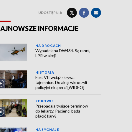
UDOSTĘPNIJ:
AJNOWSZE INFORMACJE
NA DROGACH
Wypadek na DW434. Są ranni,
LPR w akcji
HISTORIA
Fort VII wciąż skrywa
tajemnice. Do akcji wkroczyli
policyjni eksperci [WIDEO]
ZDROWIE
Przepadają tysiące terminów
do lekarzy. Pacjenci będą
płacić kary?
NA SYGNALE