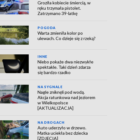
Groziła kobiecie śmiercią, w
ręku trzymała pistolet.
Zatrzymano 39-latkę
POGODA
Warta zmieniła kolor po
ulewach. Co dzieje się z rzeką?
INNE
Niebo pokaże dwa niezwykłe
spektakle. Taki dzień zdarza
się bardzo rzadko
NA SYGNALE
Nagle zniknęli pod wodą.
Akcja ratunkowa nad jeziorem
w Wielkopolsce
[AKTUALIZACJA]
NA DROGACH
Auto uderzyło w drzewo.
Matka uciekła bez dziecka
[ZDJĘCIA]