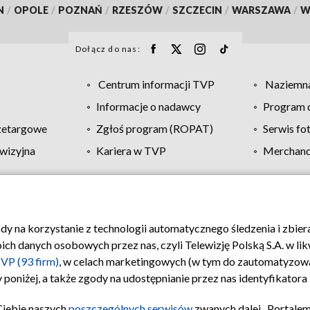
N
/
OPOLE
/
POZNAŃ
/
RZESZÓW
/
SZCZECIN
/
WARSZAWA
/
W
Dołącz do nas:
Centrum informacji TVP
Naziemna
Informacje o nadawcy
Program d
zetargowe
Zgłoś program (ROPAT)
Serwis fo
wizyjna
Kariera w TVP
Merchandi
Polityka prywatności
Moje zgody
Pomoc
Biuro re
ody na korzystanie z technologii automatycznego śledzenia i zbie
 danych osobowych przez nas, czyli Telewizję Polską S.A. w likw
VP (93 firm)
, w celach marketingowych (w tym do zautomatyzow
 poniżej, a także zgody na udostępnianie przez nas identyfikator
Ciebie naszych
poszczególnych serwisów
zwanych dalej „Portalem