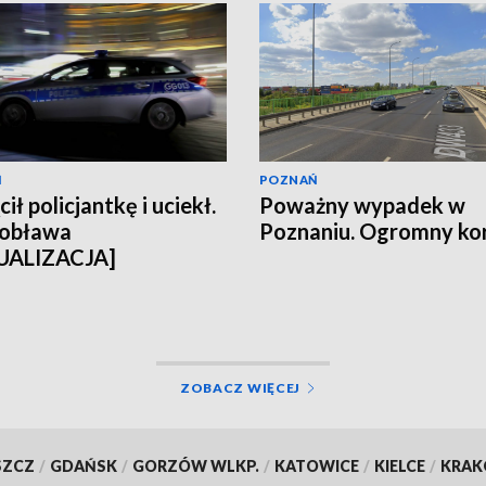
Ń
POZNAŃ
ił policjantkę i uciekł.
Poważny wypadek w
 obława
Poznaniu. Ogromny ko
UALIZACJA]
ZOBACZ WIĘCEJ
SZCZ
/
GDAŃSK
/
GORZÓW WLKP.
/
KATOWICE
/
KIELCE
/
KRA