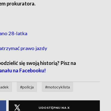
em prokuratora.
ano 28-latka
atrzymać prawo jazdy
zielić się swoją historią? Pisz na
anału na Facebooku!
padek
#policja
#motocyklista
UDOSTĘPNIJ NA X