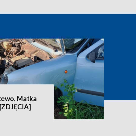
zewo. Matka
 [ZDJĘCIA]