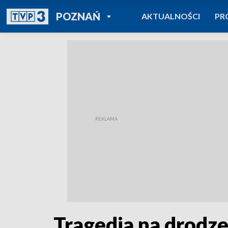
POWRÓT DO
POZNAŃ
AKTUALNOŚCI
PR
TVP REGIONY
Tragedia na drodze