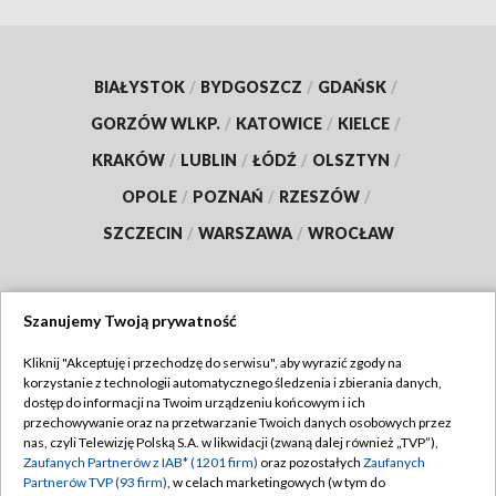
BIAŁYSTOK
/
BYDGOSZCZ
/
GDAŃSK
/
GORZÓW WLKP.
/
KATOWICE
/
KIELCE
/
KRAKÓW
/
LUBLIN
/
ŁÓDŹ
/
OLSZTYN
/
OPOLE
/
POZNAŃ
/
RZESZÓW
/
SZCZECIN
/
WARSZAWA
/
WROCŁAW
Szanujemy Twoją prywatność
Dołącz do nas:
Kliknij "Akceptuję i przechodzę do serwisu", aby wyrazić zgody na
korzystanie z technologii automatycznego śledzenia i zbierania danych,
TVP
dostęp do informacji na Twoim urządzeniu końcowym i ich
Abonament TVP
przechowywanie oraz na przetwarzanie Twoich danych osobowych przez
Regulamin TVP
nas, czyli Telewizję Polską S.A. w likwidacji (zwaną dalej również „TVP”),
Emisja w TVP
Zaufanych Partnerów z IAB* (1201 firm)
oraz pozostałych
Zaufanych
Polityka prywatności
Partnerów TVP (93 firm)
, w celach marketingowych (w tym do
Centrum informacji TVP