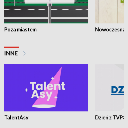
Poza miastem
Nowoczesna 
INNE
TalentAsy
Dzień z TVP3