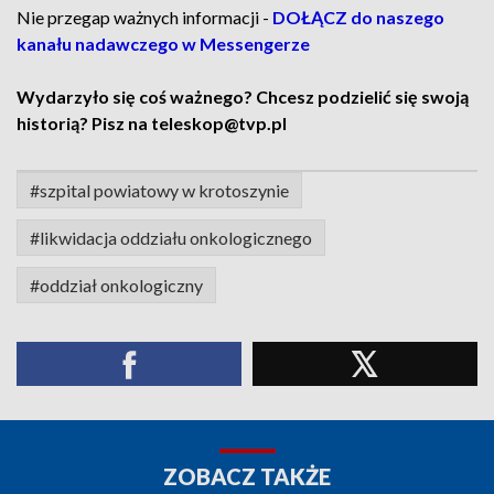
Nie przegap ważnych informacji -
DOŁĄCZ do naszego
kanału nadawczego w Messengerze
Wydarzyło się coś ważnego? Chcesz podzielić się swoją
historią? Pisz na teleskop@tvp.pl
#szpital powiatowy w krotoszynie
#likwidacja oddziału onkologicznego
#oddział onkologiczny
ZOBACZ TAKŻE