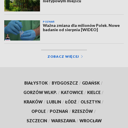
nietypowym miejscu
POZNAŃ
Ważna zmiana dla milionów Polek. Nowe
badanie od sierpnia [WIDEO]
ZOBACZ WIĘCEJ
BIAŁYSTOK
/
BYDGOSZCZ
/
GDAŃSK
/
GORZÓW WLKP.
/
KATOWICE
/
KIELCE
/
KRAKÓW
/
LUBLIN
/
ŁÓDŹ
/
OLSZTYN
/
OPOLE
/
POZNAŃ
/
RZESZÓW
/
SZCZECIN
/
WARSZAWA
/
WROCŁAW