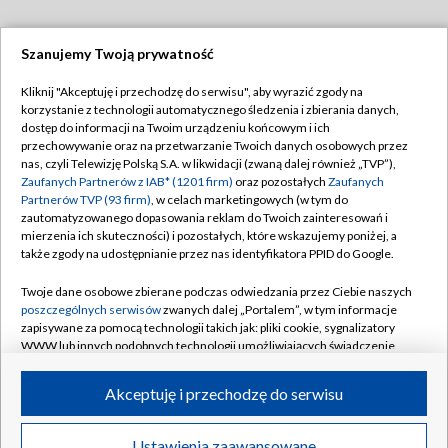
Szanujemy Twoją prywatność
Dołącz do nas:
Kliknij "Akceptuję i przechodzę do serwisu", aby wyrazić zgody na
korzystanie z technologii automatycznego śledzenia i zbierania danych,
TVP
dostęp do informacji na Twoim urządzeniu końcowym i ich
Abonament TVP
przechowywanie oraz na przetwarzanie Twoich danych osobowych przez
Regulamin TVP
nas, czyli Telewizję Polską S.A. w likwidacji (zwaną dalej również „TVP”),
Emisja w TVP
Polityka prywatności
Zaufanych Partnerów z IAB* (1201 firm)
oraz pozostałych
Zaufanych
Partnerów TVP (93 firm)
, w celach marketingowych (w tym do
Centrum informacji TVP
Moje zgody
zautomatyzowanego dopasowania reklam do Twoich zainteresowań i
mierzenia ich skuteczności) i pozostałych, które wskazujemy poniżej, a
Naziemna Telewizja Cyfrowa
Pomoc
także zgody na udostępnianie przez nas identyfikatora PPID do Google.
Sklep TVP
Biuro reklamy
Twoje dane osobowe zbierane podczas odwiedzania przez Ciebie naszych
Rada Programowa
Kontakt
poszczególnych serwisów
zwanych dalej „Portalem”, w tym informacje
zapisywane za pomocą technologii takich jak: pliki cookie, sygnalizatory
System NOS
WWW lub innych podobnych technologii umożliwiających świadczenie
dopasowanych i bezpiecznych usług, personalizację treści oraz reklam,
Informacje o nadawcy
Kanały
udostępnianie funkcji mediów społecznościowych oraz analizowanie
Akceptuję i przechodzę do serwisu
ruchu w Internecie.
Program dla prasy
©2026 Telewizja Polska S.A. w likwidacji
Biuro Reklamy
Twoje dane osobowe zbierane podczas odwiedzania przez Ciebie
Ustawienia zaawansowane