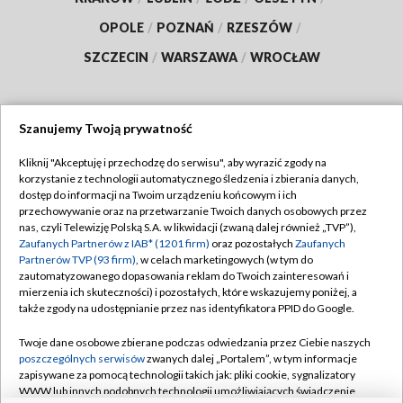
OPOLE
/
POZNAŃ
/
RZESZÓW
/
SZCZECIN
/
WARSZAWA
/
WROCŁAW
Szanujemy Twoją prywatność
Dołącz do nas:
Kliknij "Akceptuję i przechodzę do serwisu", aby wyrazić zgody na
korzystanie z technologii automatycznego śledzenia i zbierania danych,
TVP
dostęp do informacji na Twoim urządzeniu końcowym i ich
Abonament TVP
przechowywanie oraz na przetwarzanie Twoich danych osobowych przez
Regulamin TVP
nas, czyli Telewizję Polską S.A. w likwidacji (zwaną dalej również „TVP”),
Emisja w TVP
Polityka prywatności
Zaufanych Partnerów z IAB* (1201 firm)
oraz pozostałych
Zaufanych
Partnerów TVP (93 firm)
, w celach marketingowych (w tym do
Centrum informacji TVP
Moje zgody
zautomatyzowanego dopasowania reklam do Twoich zainteresowań i
mierzenia ich skuteczności) i pozostałych, które wskazujemy poniżej, a
Naziemna Telewizja Cyfrowa
Pomoc
także zgody na udostępnianie przez nas identyfikatora PPID do Google.
Sklep TVP
Biuro reklamy
Twoje dane osobowe zbierane podczas odwiedzania przez Ciebie naszych
Rada Programowa
Kontakt
poszczególnych serwisów
zwanych dalej „Portalem”, w tym informacje
zapisywane za pomocą technologii takich jak: pliki cookie, sygnalizatory
System NOS
WWW lub innych podobnych technologii umożliwiających świadczenie