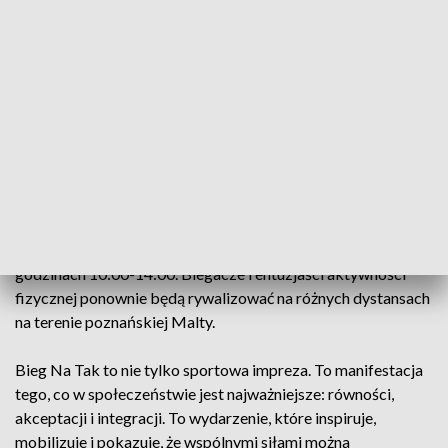
XV Bieg Na Tak
11.04.2026, Poznań
Piętnasta edycja Biegu Na Tak odbędzie się 11 kwietnia br. w
godzinach 10:00-14:00. Biegacze i entuzjaści aktywności
fizycznej ponownie będą rywalizować na różnych dystansach
na terenie poznańskiej Malty.
Bieg Na Tak to nie tylko sportowa impreza. To manifestacja
tego, co w społeczeństwie jest najważniejsze: równości,
akceptacji i integracji. To wydarzenie, które inspiruje,
mobilizuje i pokazuje, że wspólnymi siłami można