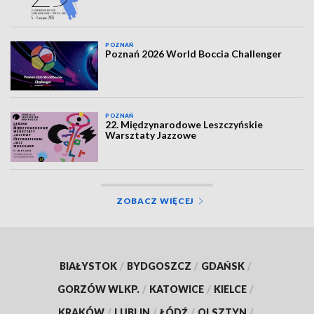
POZNAŃ
Poznań 2026 World Boccia Challenger
POZNAŃ
22. Międzynarodowe Leszczyńskie
Warsztaty Jazzowe
ZOBACZ WIĘCEJ
BIAŁYSTOK
/
BYDGOSZCZ
/
GDAŃSK
/
GORZÓW WLKP.
/
KATOWICE
/
KIELCE
/
KRAKÓW
/
LUBLIN
/
ŁÓDŹ
/
OLSZTYN
/