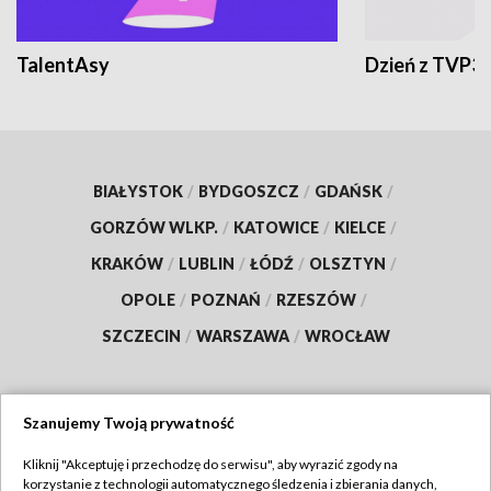
TalentAsy
Dzień z TVP3
BIAŁYSTOK
/
BYDGOSZCZ
/
GDAŃSK
/
GORZÓW WLKP.
/
KATOWICE
/
KIELCE
/
KRAKÓW
/
LUBLIN
/
ŁÓDŹ
/
OLSZTYN
/
OPOLE
/
POZNAŃ
/
RZESZÓW
/
SZCZECIN
/
WARSZAWA
/
WROCŁAW
Szanujemy Twoją prywatność
Dołącz do nas:
Kliknij "Akceptuję i przechodzę do serwisu", aby wyrazić zgody na
korzystanie z technologii automatycznego śledzenia i zbierania danych,
TVP