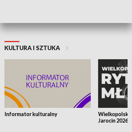
70. rocznica Powstania
Narodowy Dzi
Poznańskiego Czerwca 1956 roku
Powstania Wi
KULTURA I SZTUKA
Informator kulturalny
Wielkopolski
Jarocin 2026