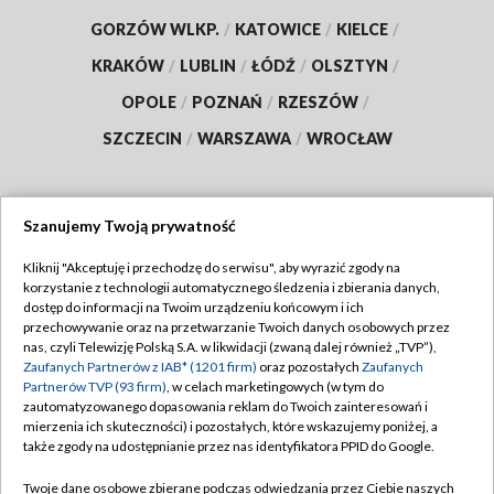
GORZÓW WLKP.
/
KATOWICE
/
KIELCE
/
KRAKÓW
/
LUBLIN
/
ŁÓDŹ
/
OLSZTYN
/
OPOLE
/
POZNAŃ
/
RZESZÓW
/
SZCZECIN
/
WARSZAWA
/
WROCŁAW
Szanujemy Twoją prywatność
Dołącz do nas:
Kliknij "Akceptuję i przechodzę do serwisu", aby wyrazić zgody na
korzystanie z technologii automatycznego śledzenia i zbierania danych,
TVP
dostęp do informacji na Twoim urządzeniu końcowym i ich
Abonament TVP
przechowywanie oraz na przetwarzanie Twoich danych osobowych przez
Regulamin TVP
nas, czyli Telewizję Polską S.A. w likwidacji (zwaną dalej również „TVP”),
Emisja w TVP
Polityka prywatności
Zaufanych Partnerów z IAB* (1201 firm)
oraz pozostałych
Zaufanych
Partnerów TVP (93 firm)
, w celach marketingowych (w tym do
Centrum informacji TVP
Moje zgody
zautomatyzowanego dopasowania reklam do Twoich zainteresowań i
mierzenia ich skuteczności) i pozostałych, które wskazujemy poniżej, a
Naziemna Telewizja Cyfrowa
Pomoc
także zgody na udostępnianie przez nas identyfikatora PPID do Google.
Sklep TVP
Biuro reklamy
Twoje dane osobowe zbierane podczas odwiedzania przez Ciebie naszych