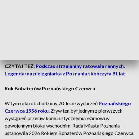
– informuje magistrat.
W ubiegłym roku osadzeni odwiedzili cmentarz,
uporządkowali wskazane groby oraz zapalili na nich znicze.
Tegoroczne przygotowanie plakietek jest kolejnym etapem
ich zaangażowania w przedsięwzięcie.
CZYTAJ TEŻ:
Podczas strzelaniny ratowała rannych.
Legendarna pielęgniarka z Poznania skończyła 91 lat
Rok Bohaterów Poznańskiego Czerwca
W tym roku obchodzimy 70-lecie wydarzeń
Poznańskiego
Czerwca 1956 roku
. Zryw ten był jednym z pierwszych
wystąpień przeciw komunistycznemu reżimowi w
powojennym bloku wschodnim. Rada Miasta Poznania
ustanowiła 2026 Rokiem Bohaterów Poznańskiego Czerwca