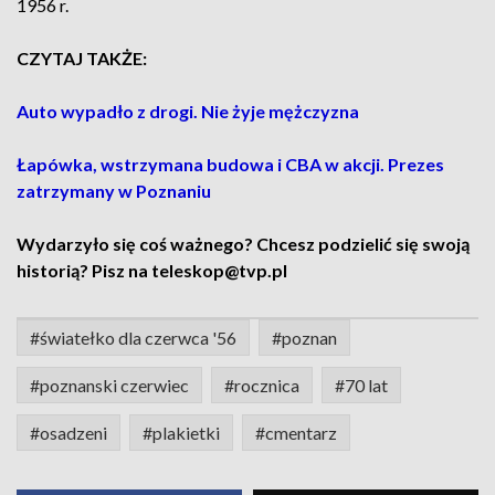
1956 r.
CZYTAJ TAKŻE:
Auto wypadło z drogi. Nie żyje mężczyzna
Łapówka, wstrzymana budowa i CBA w akcji. Prezes
zatrzymany w Poznaniu
Wydarzyło się coś ważnego? Chcesz podzielić się swoją
historią? Pisz na teleskop@tvp.pl
#światełko dla czerwca '56
#poznan
#poznanski czerwiec
#rocznica
#70 lat
#osadzeni
#plakietki
#cmentarz