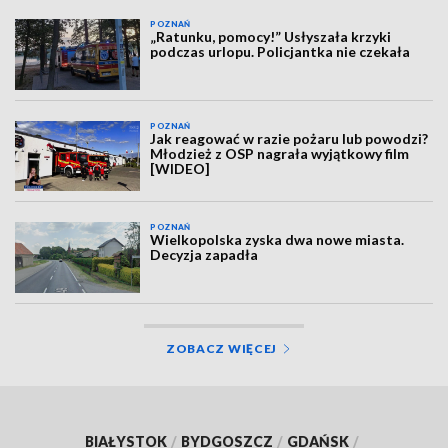
POZNAŃ
„Ratunku, pomocy!” Usłyszała krzyki
podczas urlopu. Policjantka nie czekała
POZNAŃ
Jak reagować w razie pożaru lub powodzi?
Młodzież z OSP nagrała wyjątkowy film
[WIDEO]
POZNAŃ
Wielkopolska zyska dwa nowe miasta.
Decyzja zapadła
ZOBACZ WIĘCEJ
BIAŁYSTOK
/
BYDGOSZCZ
/
GDAŃSK
/