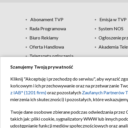
Abonament TVP
Emisja w TVP
Rada Programowa
System NOS
Biuro Reklamy
Ogłoszenie pr
Oferta Handlowa
Akademia Tele
Telegazeta ogłoszenia
Szanujemy Twoją prywatność
Regulamin TVP
Kliknij "Akceptuję i przechodzę do serwisu", aby wyrazić zg
końcowym i ich przechowywanie oraz na przetwarzanie Twoich
z IAB* (1201 firm)
oraz pozostałych
Zaufanych Partnerów T
mierzenia ich skuteczności) i pozostałych, które wskazujemy
Twoje dane osobowe zbierane podczas odwiedzania przez 
takich jak: pliki cookie, sygnalizatory WWW lub innych pod
udostępnianie funkcji mediów społecznościowych oraz anali