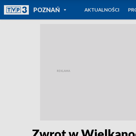
POWRÓT DO
POZNAŃ
AKTUALNOŚCI
PR
TVP REGIONY
Zwrot w Wielkanoc