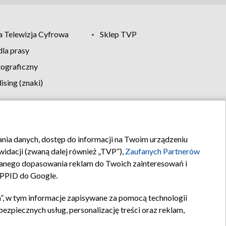
 Telewizja Cyfrowa
Sklep TVP
la prasy
tograficzny
sing (znaki)
klamy
Kontakt
rania danych, dostęp do informacji na Twoim urządzeniu
idacji (zwaną dalej również „TVP”),
Zaufanych Partnerów
anego dopasowania reklam do Twoich zainteresowań i
a PPID do Google.
”, w tym informacje zapisywane za pomocą technologii
zpiecznych usług, personalizację treści oraz reklam,