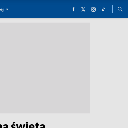
ej
na święta