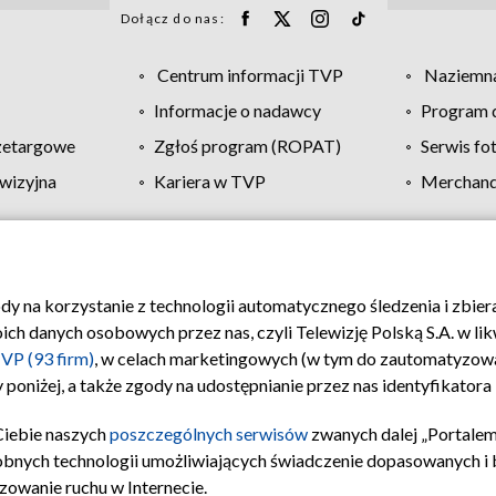
Dołącz do nas:
Centrum informacji TVP
Naziemna
Informacje o nadawcy
Program d
zetargowe
Zgłoś program (ROPAT)
Serwis fo
wizyjna
Kariera w TVP
Merchandi
Polityka prywatności
Moje zgody
Pomoc
Biuro re
ody na korzystanie z technologii automatycznego śledzenia i zbie
 danych osobowych przez nas, czyli Telewizję Polską S.A. w likw
VP (93 firm)
, w celach marketingowych (w tym do zautomatyzow
 poniżej, a także zgody na udostępnianie przez nas identyfikator
Ciebie naszych
poszczególnych serwisów
zwanych dalej „Portalem
obnych technologii umożliwiających świadczenie dopasowanych i be
zowanie ruchu w Internecie.