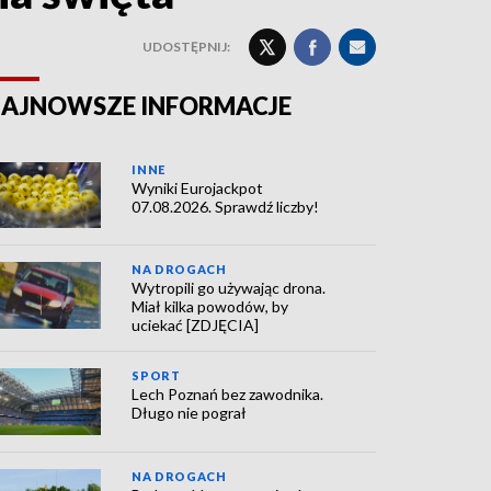
UDOSTĘPNIJ:
AJNOWSZE INFORMACJE
INNE
Wyniki Eurojackpot
07.08.2026. Sprawdź liczby!
NA DROGACH
Wytropili go używając drona.
Miał kilka powodów, by
uciekać [ZDJĘCIA]
SPORT
Lech Poznań bez zawodnika.
Długo nie pograł
NA DROGACH