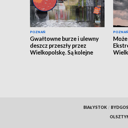
POZNAŃ
POZNA
Gwałtowne burze i ulewny
Może 
deszcz przeszły przez
Ekstr
Wielkopolskę. Są kolejne
Wielk
ostrzeżenia!
[AKTUALIZACJA]
BIAŁYSTOK
/
BYDGO
OLSZTY