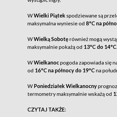
W
Wielki Piątek
spodziewane są przel
maksymalna wyniesie od
8°C na półn
W
Wielką Sobotę
również mogą wystąp
maksymalnie pokażą od
13°C do 14°C
W
Wielkanoc
pogoda zapowiada się na
od
16°C na północy do 19°C
na połudn
W
Poniedziałek Wielkanocny
prognoz
termometry maksymalnie wskażą od
1
CZYTAJ TAKŻE: