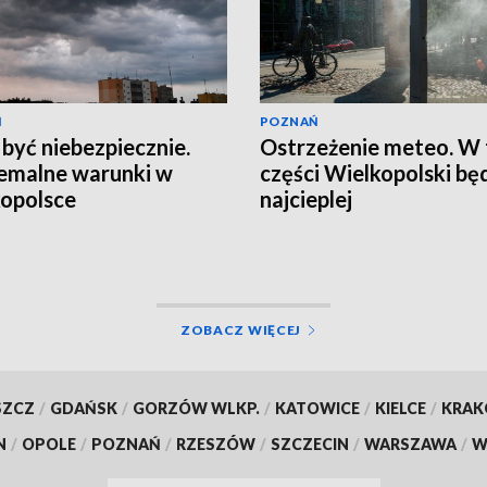
Ń
POZNAŃ
być niebezpiecznie.
Ostrzeżenie meteo. W 
emalne warunki w
części Wielkopolski bę
opolsce
najcieplej
ZOBACZ WIĘCEJ
SZCZ
/
GDAŃSK
/
GORZÓW WLKP.
/
KATOWICE
/
KIELCE
/
KRA
N
/
OPOLE
/
POZNAŃ
/
RZESZÓW
/
SZCZECIN
/
WARSZAWA
/
W