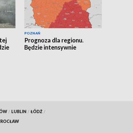
POZNAŃ
tej
Prognoza dla regionu.
dzie
Będzie intensywnie
KÓW
/
LUBLIN
/
ŁÓDŹ
/
ROCŁAW