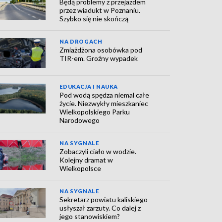
Będą problemy z przejazdem
przez wiadukt w Poznaniu.
Szybko się nie skończą
NA DROGACH
Zmiażdżona osobówka pod
TIR-em. Groźny wypadek
EDUKACJA I NAUKA
Pod wodą spędza niemal całe
życie. Niezwykły mieszkaniec
Wielkopolskiego Parku
Narodowego
NA SYGNALE
Zobaczyli ciało w wodzie.
Kolejny dramat w
Wielkopolsce
NA SYGNALE
Sekretarz powiatu kaliskiego
usłyszał zarzuty. Co dalej z
jego stanowiskiem?