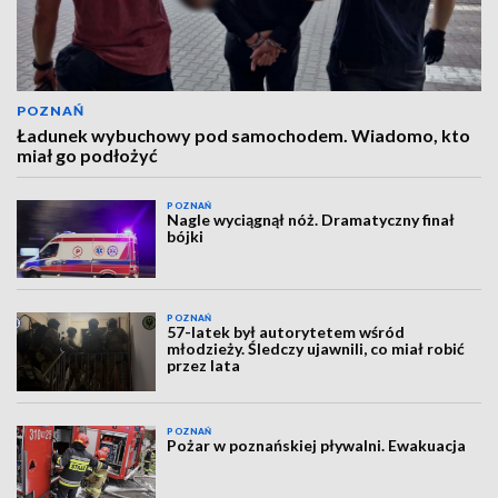
POZNAŃ
Ładunek wybuchowy pod samochodem. Wiadomo, kto
miał go podłożyć
POZNAŃ
Nagle wyciągnął nóż. Dramatyczny finał
bójki
POZNAŃ
57-latek był autorytetem wśród
młodzieży. Śledczy ujawnili, co miał robić
przez lata
POZNAŃ
Pożar w poznańskiej pływalni. Ewakuacja