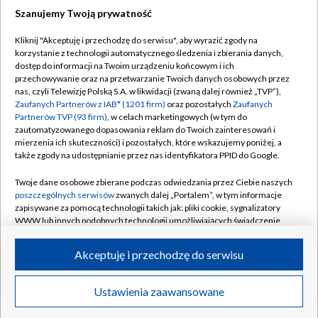
Szanujemy Twoją prywatność
Dołącz do nas:
Kliknij "Akceptuję i przechodzę do serwisu", aby wyrazić zgody na
korzystanie z technologii automatycznego śledzenia i zbierania danych,
TVP
dostęp do informacji na Twoim urządzeniu końcowym i ich
Abonament TVP
przechowywanie oraz na przetwarzanie Twoich danych osobowych przez
Regulamin TVP
nas, czyli Telewizję Polską S.A. w likwidacji (zwaną dalej również „TVP”),
Emisja w TVP
Polityka prywatności
Zaufanych Partnerów z IAB* (1201 firm)
oraz pozostałych
Zaufanych
Partnerów TVP (93 firm)
, w celach marketingowych (w tym do
Centrum informacji TVP
Moje zgody
zautomatyzowanego dopasowania reklam do Twoich zainteresowań i
mierzenia ich skuteczności) i pozostałych, które wskazujemy poniżej, a
Naziemna Telewizja Cyfrowa
Pomoc
także zgody na udostępnianie przez nas identyfikatora PPID do Google.
Sklep TVP
Biuro reklamy
Twoje dane osobowe zbierane podczas odwiedzania przez Ciebie naszych
Rada Programowa
Kontakt
poszczególnych serwisów
zwanych dalej „Portalem”, w tym informacje
zapisywane za pomocą technologii takich jak: pliki cookie, sygnalizatory
System NOS
WWW lub innych podobnych technologii umożliwiających świadczenie
dopasowanych i bezpiecznych usług, personalizację treści oraz reklam,
Informacje o nadawcy
Kanały
udostępnianie funkcji mediów społecznościowych oraz analizowanie
Akceptuję i przechodzę do serwisu
ruchu w Internecie.
Program dla prasy
©2026 Telewizja Polska S.A. w likwidacji
Biuro Reklamy
Twoje dane osobowe zbierane podczas odwiedzania przez Ciebie
Ustawienia zaawansowane
poszczególnych serwisów
na Portalu, takie jak adresy IP, identyfikatory
Ogłoszenie przetargowe
Twoich urządzeń końcowych i identyfikatory plików cookie, informacje o