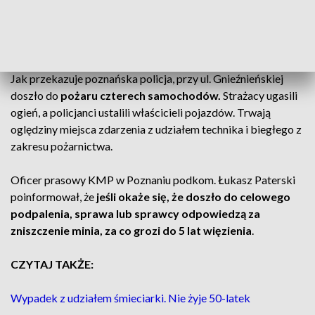
Ul. Gnieźnieńska – pożar samochodów
Zdarzenie miało miejsce
ok. 3:00 w nocy z 1 na 2 kwietnia
.
Jak przekazuje poznańska policja, przy ul. Gnieźnieńskiej
doszło do
pożaru czterech samochodów.
Strażacy ugasili
ogień, a policjanci ustalili właścicieli pojazdów. Trwają
oględziny miejsca zdarzenia z udziałem technika i biegłego z
zakresu pożarnictwa.
Oficer prasowy KMP w Poznaniu podkom. Łukasz Paterski
poinformował, że
jeśli okaże się, że doszło do celowego
podpalenia, sprawa lub sprawcy odpowiedzą za
zniszczenie minia, za co grozi do 5 lat więzienia
.
CZYTAJ TAKŻE:
Wypadek z udziałem śmieciarki. Nie żyje 50-latek