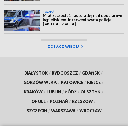
POZNAŃ
Miał zaczepiać nastolatkę nad popularnym
kąpieliskiem. Interweniowała policja
[AKTUALIZACJA]
ZOBACZ WIĘCEJ
BIAŁYSTOK
/
BYDGOSZCZ
/
GDAŃSK
/
GORZÓW WLKP.
/
KATOWICE
/
KIELCE
/
KRAKÓW
/
LUBLIN
/
ŁÓDŹ
/
OLSZTYN
/
OPOLE
/
POZNAŃ
/
RZESZÓW
/
SZCZECIN
/
WARSZAWA
/
WROCŁAW