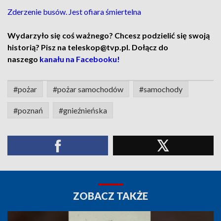
Zderzenie busów. Jest ofiara śmiertelna
Wydarzyło się coś ważnego? Chcesz podzielić się swoją
historią? Pisz na teleskop@tvp.pl. Dołącz do
naszego
kanału na Facebooku!
#pożar
#pożar samochodów
#samochody
#poznań
#gnieźnieńska
ZOBACZ TAKŻE