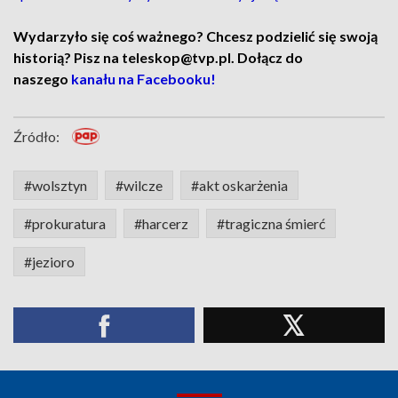
Wydarzyło się coś ważnego? Chcesz podzielić się swoją
historią? Pisz na teleskop@tvp.pl. Dołącz do
naszego
kanału na Facebooku!
Źródło:
#wolsztyn
#wilcze
#akt oskarżenia
#prokuratura
#harcerz
#tragiczna śmierć
#jezioro