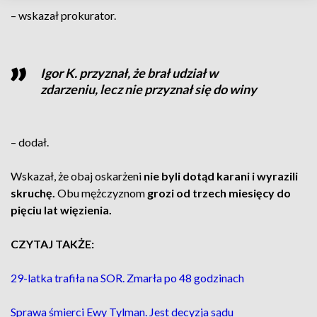
– wskazał prokurator.
Igor K. przyznał, że brał udział w
zdarzeniu, lecz nie przyznał się do winy
– dodał.
Wskazał, że obaj oskarżeni
nie byli dotąd karani i wyrazili
skruchę.
Obu mężczyznom
grozi od trzech miesięcy do
pięciu lat więzienia.
CZYTAJ TAKŻE:
29-latka trafiła na SOR. Zmarła po 48 godzinach
Sprawa śmierci Ewy Tylman. Jest decyzja sądu