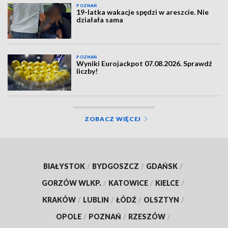
POZNAŃ
19-latka wakacje spędzi w areszcie. Nie
działała sama
POZNAŃ
Wyniki Eurojackpot 07.08.2026. Sprawdź
liczby!
ZOBACZ WIĘCEJ
BIAŁYSTOK
/
BYDGOSZCZ
/
GDAŃSK
/
GORZÓW WLKP.
/
KATOWICE
/
KIELCE
/
KRAKÓW
/
LUBLIN
/
ŁÓDŹ
/
OLSZTYN
/
OPOLE
/
POZNAŃ
/
RZESZÓW
/