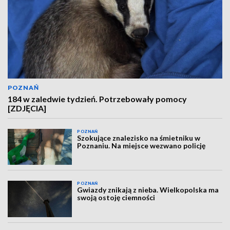
POZNAŃ
184 w zaledwie tydzień. Potrzebowały pomocy
[ZDJĘCIA]
POZNAŃ
Szokujące znalezisko na śmietniku w
Poznaniu. Na miejsce wezwano policję
POZNAŃ
Gwiazdy znikają z nieba. Wielkopolska ma
swoją ostoję ciemności