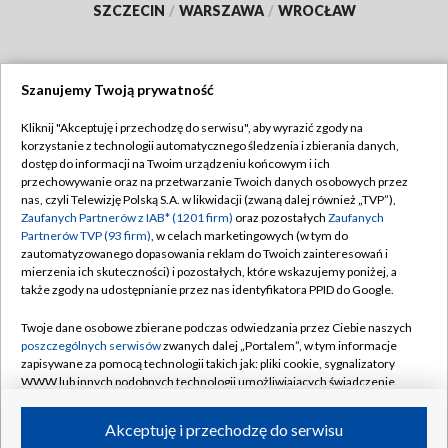
SZCZECIN
/
WARSZAWA
/
WROCŁAW
Szanujemy Twoją prywatność
Dołącz do nas:
Kliknij "Akceptuję i przechodzę do serwisu", aby wyrazić zgody na
korzystanie z technologii automatycznego śledzenia i zbierania danych,
TVP
dostęp do informacji na Twoim urządzeniu końcowym i ich
Abonament TVP
przechowywanie oraz na przetwarzanie Twoich danych osobowych przez
Regulamin TVP
nas, czyli Telewizję Polską S.A. w likwidacji (zwaną dalej również „TVP”),
Emisja w TVP
Polityka prywatności
Zaufanych Partnerów z IAB* (1201 firm)
oraz pozostałych
Zaufanych
Partnerów TVP (93 firm)
, w celach marketingowych (w tym do
Centrum informacji TVP
Moje zgody
zautomatyzowanego dopasowania reklam do Twoich zainteresowań i
mierzenia ich skuteczności) i pozostałych, które wskazujemy poniżej, a
Naziemna Telewizja Cyfrowa
Pomoc
także zgody na udostępnianie przez nas identyfikatora PPID do Google.
Sklep TVP
Biuro reklamy
Twoje dane osobowe zbierane podczas odwiedzania przez Ciebie naszych
Rada Programowa
Kontakt
poszczególnych serwisów
zwanych dalej „Portalem”, w tym informacje
zapisywane za pomocą technologii takich jak: pliki cookie, sygnalizatory
System NOS
WWW lub innych podobnych technologii umożliwiających świadczenie
dopasowanych i bezpiecznych usług, personalizację treści oraz reklam,
Informacje o nadawcy
Kanały
udostępnianie funkcji mediów społecznościowych oraz analizowanie
Akceptuję i przechodzę do serwisu
ruchu w Internecie.
Program dla prasy