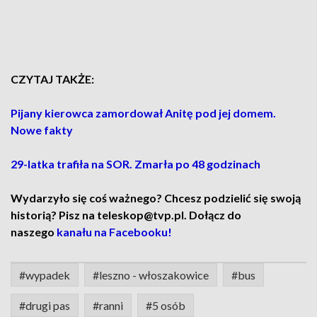
CZYTAJ TAKŻE:
Pijany kierowca zamordował Anitę pod jej domem.
Nowe fakty
29-latka trafiła na SOR. Zmarła po 48 godzinach
Wydarzyło się coś ważnego? Chcesz podzielić się swoją
historią? Pisz na teleskop@tvp.pl. Dołącz do
naszego
kanału na Facebooku!
#wypadek
#leszno - włoszakowice
#bus
#drugi pas
#ranni
#5 osób