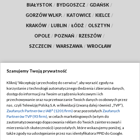
BIAŁYSTOK
/
BYDGOSZCZ
/
GDAŃSK
/
GORZÓW WLKP.
/
KATOWICE
/
KIELCE
/
KRAKÓW
/
LUBLIN
/
ŁÓDŹ
/
OLSZTYN
/
OPOLE
/
POZNAŃ
/
RZESZÓW
/
SZCZECIN
/
WARSZAWA
/
WROCŁAW
Szanujemy Twoją prywatność
Dołącz do nas:
Kliknij "Akceptuję i przechodzę do serwisu", aby wyrazić zgody na
korzystanie z technologii automatycznego śledzenia i zbierania danych,
TVP
dostęp do informacji na Twoim urządzeniu końcowym i ich
Abonament TVP
przechowywanie oraz na przetwarzanie Twoich danych osobowych przez
Regulamin TVP
nas, czyli Telewizję Polską S.A. w likwidacji (zwaną dalej również „TVP”),
Emisja w TVP
Polityka prywatności
Zaufanych Partnerów z IAB* (1201 firm)
oraz pozostałych
Zaufanych
Partnerów TVP (93 firm)
, w celach marketingowych (w tym do
Centrum informacji TVP
Moje zgody
zautomatyzowanego dopasowania reklam do Twoich zainteresowań i
mierzenia ich skuteczności) i pozostałych, które wskazujemy poniżej, a
Naziemna Telewizja Cyfrowa
Pomoc
także zgody na udostępnianie przez nas identyfikatora PPID do Google.
Sklep TVP