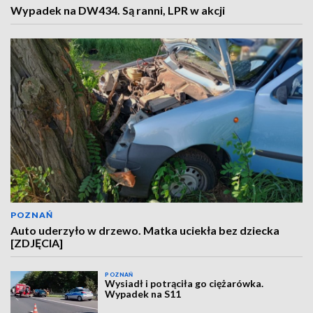
Wypadek na DW434. Są ranni, LPR w akcji
POZNAŃ
Auto uderzyło w drzewo. Matka uciekła bez dziecka
[ZDJĘCIA]
POZNAŃ
Wysiadł i potrąciła go ciężarówka.
Wypadek na S11