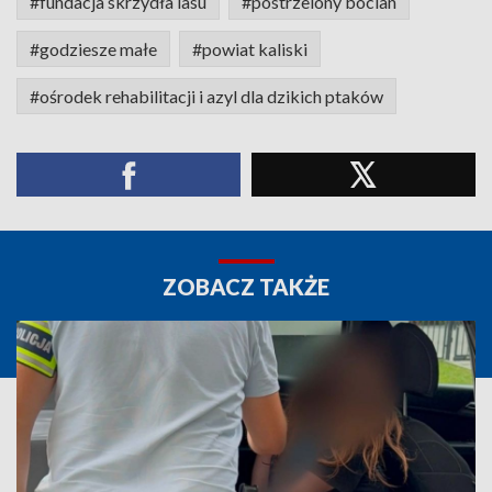
#fundacja skrzydła lasu
#postrzelony bocian
#godziesze małe
#powiat kaliski
#ośrodek rehabilitacji i azyl dla dzikich ptaków
ZOBACZ TAKŻE