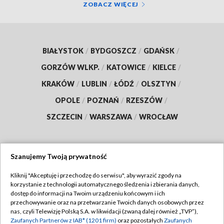
ZOBACZ WIĘCEJ
BIAŁYSTOK
/
BYDGOSZCZ
/
GDAŃSK
/
GORZÓW WLKP.
/
KATOWICE
/
KIELCE
/
KRAKÓW
/
LUBLIN
/
ŁÓDŹ
/
OLSZTYN
/
OPOLE
/
POZNAŃ
/
RZESZÓW
/
SZCZECIN
/
WARSZAWA
/
WROCŁAW
Szanujemy Twoją prywatność
Dołącz do nas:
Kliknij "Akceptuję i przechodzę do serwisu", aby wyrazić zgody na
korzystanie z technologii automatycznego śledzenia i zbierania danych,
TVP
dostęp do informacji na Twoim urządzeniu końcowym i ich
Abonament TVP
przechowywanie oraz na przetwarzanie Twoich danych osobowych przez
Regulamin TVP
nas, czyli Telewizję Polską S.A. w likwidacji (zwaną dalej również „TVP”),
Emisja w TVP
Polityka prywatności
Zaufanych Partnerów z IAB* (1201 firm)
oraz pozostałych
Zaufanych