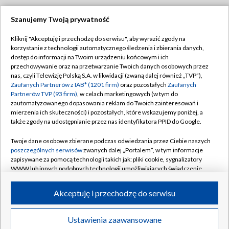
Szanujemy Twoją prywatność
Dołącz do nas:
Kliknij "Akceptuję i przechodzę do serwisu", aby wyrazić zgody na
korzystanie z technologii automatycznego śledzenia i zbierania danych,
TVP
dostęp do informacji na Twoim urządzeniu końcowym i ich
Abonament TVP
przechowywanie oraz na przetwarzanie Twoich danych osobowych przez
Regulamin TVP
nas, czyli Telewizję Polską S.A. w likwidacji (zwaną dalej również „TVP”),
Emisja w TVP
Polityka prywatności
Zaufanych Partnerów z IAB* (1201 firm)
oraz pozostałych
Zaufanych
Partnerów TVP (93 firm)
, w celach marketingowych (w tym do
Centrum informacji TVP
Moje zgody
zautomatyzowanego dopasowania reklam do Twoich zainteresowań i
mierzenia ich skuteczności) i pozostałych, które wskazujemy poniżej, a
Naziemna Telewizja Cyfrowa
Pomoc
także zgody na udostępnianie przez nas identyfikatora PPID do Google.
Sklep TVP
Biuro reklamy
Twoje dane osobowe zbierane podczas odwiedzania przez Ciebie naszych
Rada Programowa
Kontakt
poszczególnych serwisów
zwanych dalej „Portalem”, w tym informacje
zapisywane za pomocą technologii takich jak: pliki cookie, sygnalizatory
System NOS
WWW lub innych podobnych technologii umożliwiających świadczenie
dopasowanych i bezpiecznych usług, personalizację treści oraz reklam,
Informacje o nadawcy
Kanały
udostępnianie funkcji mediów społecznościowych oraz analizowanie
Akceptuję i przechodzę do serwisu
ruchu w Internecie.
Program dla prasy
©2026 Telewizja Polska S.A. w likwidacji
Biuro Reklamy
Twoje dane osobowe zbierane podczas odwiedzania przez Ciebie
Ustawienia zaawansowane
poszczególnych serwisów
na Portalu, takie jak adresy IP, identyfikatory