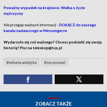
Poważny wypadek na krajówce. Walka o życie
mężczyzny
Nie przegap ważnych informacji -
DOŁĄCZ do naszego
kanału nadawczego w Messengerze
Wydarzyło się coś ważnego? Chcesz podzielić się swoją
historią? Pisz na teleskop@tvp.pl
#wikunia andyjska
#zoo poznań
ZOBACZ TAKŻE