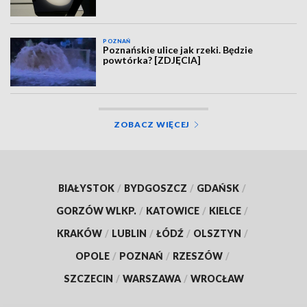
POZNAŃ
Poznańskie ulice jak rzeki. Będzie
powtórka? [ZDJĘCIA]
ZOBACZ WIĘCEJ
BIAŁYSTOK
/
BYDGOSZCZ
/
GDAŃSK
/
GORZÓW WLKP.
/
KATOWICE
/
KIELCE
/
KRAKÓW
/
LUBLIN
/
ŁÓDŹ
/
OLSZTYN
/
OPOLE
/
POZNAŃ
/
RZESZÓW
/
SZCZECIN
/
WARSZAWA
/
WROCŁAW