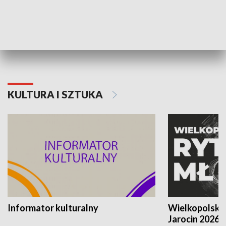
70. rocznica Powstania
Narodowy Dzi
Poznańskiego Czerwca 1956 roku
Powstania Wi
KULTURA I SZTUKA
Informator kulturalny
Wielkopolski
Jarocin 2026