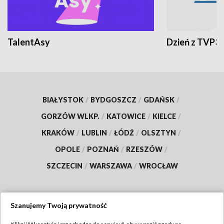
TalentAsy
Dzień z TVP3
BIAŁYSTOK
/
BYDGOSZCZ
/
GDAŃSK
/
GORZÓW WLKP.
/
KATOWICE
/
KIELCE
/
KRAKÓW
/
LUBLIN
/
ŁÓDŹ
/
OLSZTYN
/
OPOLE
/
POZNAŃ
/
RZESZÓW
/
SZCZECIN
/
WARSZAWA
/
WROCŁAW
Szanujemy Twoją prywatność
Dołącz do nas: