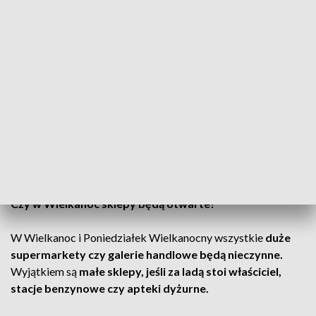
W Wielką Sobotę sklepy są otwarte, jednak trzeba pamiętać,
że zgodnie z ustawą,
placówki handlowe mogą pracować
do godz. 14:00.
Niektóre z nich
mogą zostać zamknięte
wcześniej.
W związku z tym, zakupów w Wielką Sobotę nie można
planować na ostatnią chwilę, a przed wyjściem z domu, należy
sprawdzić godziny otwarcia konkretnego sklepu.
ZOBACZ TEŻ:
Życzenia Wielkanocne 2026. Gotowe
teksty i obrazki do wysłania [GALERIA]
Czy w Wielkanoc sklepy będą otwarte?
W Wielkanoc i Poniedziałek Wielkanocny wszystkie
duże
supermarkety czy galerie handlowe będą nieczynne.
Wyjątkiem są
małe sklepy, jeśli za ladą stoi właściciel,
stacje benzynowe czy apteki dyżurne.