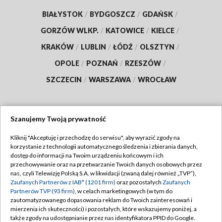
BIAŁYSTOK
/
BYDGOSZCZ
/
GDAŃSK
/
GORZÓW WLKP.
/
KATOWICE
/
KIELCE
/
KRAKÓW
/
LUBLIN
/
ŁÓDŹ
/
OLSZTYN
/
OPOLE
/
POZNAŃ
/
RZESZÓW
/
SZCZECIN
/
WARSZAWA
/
WROCŁAW
Szanujemy Twoją prywatność
Dołącz do nas:
Kliknij "Akceptuję i przechodzę do serwisu", aby wyrazić zgody na
korzystanie z technologii automatycznego śledzenia i zbierania danych,
TVP
dostęp do informacji na Twoim urządzeniu końcowym i ich
Abonament TVP
przechowywanie oraz na przetwarzanie Twoich danych osobowych przez
Regulamin TVP
nas, czyli Telewizję Polską S.A. w likwidacji (zwaną dalej również „TVP”),
Emisja w TVP
Polityka prywatności
Zaufanych Partnerów z IAB* (1201 firm)
oraz pozostałych
Zaufanych
Partnerów TVP (93 firm)
, w celach marketingowych (w tym do
Centrum informacji TVP
Moje zgody
zautomatyzowanego dopasowania reklam do Twoich zainteresowań i
mierzenia ich skuteczności) i pozostałych, które wskazujemy poniżej, a
Naziemna Telewizja Cyfrowa
Pomoc
także zgody na udostępnianie przez nas identyfikatora PPID do Google.