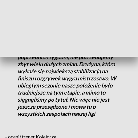
kierunku. Wygraliśmy sześć meczów z
siedmiu ostatnich w lidze i mam wysokie
oczekiwania względem końcówki sezonu.
Pozostało nam osiem spotkań i
spodziewam się, że postawimy w nich
twarde warunki każdemu z rywali.
Jesteśmy liderem, więc wydaje mi się, że
powinniśmy kontynuować postawę z
poprzednich tygodni, nie potrzebujemy
zbyt wielu dużych zmian. Drużyna, która
wykaże się największą stabilizacją na
finiszu rozgrywek wygra mistrzostwo. W
ubiegłym sezonie nasze położenie było
trudniejsze na tym etapie, a mimo to
sięgnęliśmy po tytuł. Nic więc nie jest
jeszcze przesądzone i mowa tu o
wszystkich zespołach naszej ligi
– ocenił trener Kolejorza.