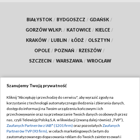
BIAŁYSTOK
/
BYDGOSZCZ
/
GDAŃSK
/
GORZÓW WLKP.
/
KATOWICE
/
KIELCE
/
KRAKÓW
/
LUBLIN
/
ŁÓDŹ
/
OLSZTYN
/
OPOLE
/
POZNAŃ
/
RZESZÓW
/
SZCZECIN
/
WARSZAWA
/
WROCŁAW
Szanujemy Twoją prywatność
Dołącz do nas:
Kliknij "Akceptuję i przechodzę do serwisu", aby wyrazić zgody na
korzystanie z technologii automatycznego śledzenia i zbierania danych,
TVP
dostęp do informacji na Twoim urządzeniu końcowym i ich
Abonament TVP
przechowywanie oraz na przetwarzanie Twoich danych osobowych przez
Regulamin TVP
nas, czyli Telewizję Polską S.A. w likwidacji (zwaną dalej również „TVP”),
Emisja w TVP
Polityka prywatności
Zaufanych Partnerów z IAB* (1201 firm)
oraz pozostałych
Zaufanych
Partnerów TVP (93 firm)
, w celach marketingowych (w tym do
Centrum informacji TVP
Moje zgody
zautomatyzowanego dopasowania reklam do Twoich zainteresowań i