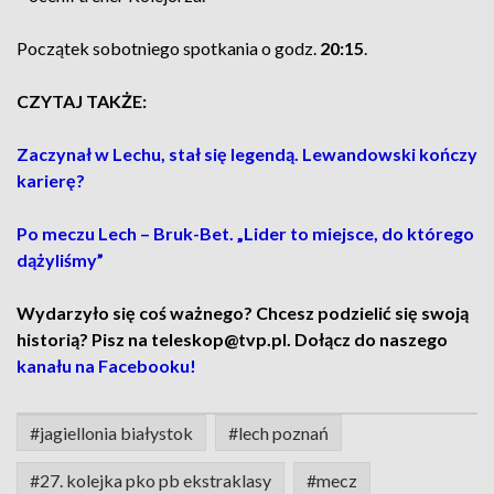
Początek sobotniego spotkania o godz.
20:15
.
CZYTAJ TAKŻE:
Zaczynał w Lechu, stał się legendą. Lewandowski kończy
karierę?
Po meczu Lech – Bruk-Bet. „Lider to miejsce, do którego
dążyliśmy”
Wydarzyło się coś ważnego? Chcesz podzielić się swoją
historią? Pisz na teleskop@tvp.pl. Dołącz do naszego
kanału na Facebooku!
#jagiellonia białystok
#lech poznań
#27. kolejka pko pb ekstraklasy
#mecz