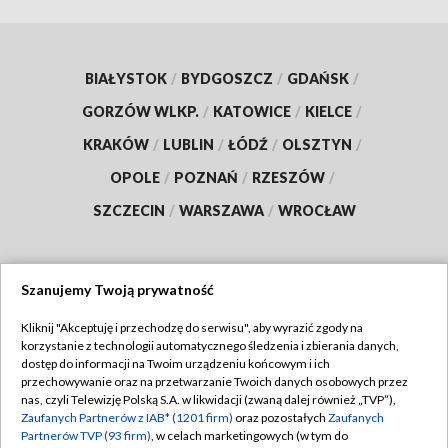
BIAŁYSTOK
/
BYDGOSZCZ
/
GDAŃSK
/
GORZÓW WLKP.
/
KATOWICE
/
KIELCE
/
KRAKÓW
/
LUBLIN
/
ŁÓDŹ
/
OLSZTYN
/
OPOLE
/
POZNAŃ
/
RZESZÓW
/
SZCZECIN
/
WARSZAWA
/
WROCŁAW
Szanujemy Twoją prywatność
Dołącz do nas:
Kliknij "Akceptuję i przechodzę do serwisu", aby wyrazić zgody na
korzystanie z technologii automatycznego śledzenia i zbierania danych,
TVP
dostęp do informacji na Twoim urządzeniu końcowym i ich
Abonament TVP
przechowywanie oraz na przetwarzanie Twoich danych osobowych przez
Regulamin TVP
nas, czyli Telewizję Polską S.A. w likwidacji (zwaną dalej również „TVP”),
Emisja w TVP
Zaufanych Partnerów z IAB* (1201 firm)
oraz pozostałych
Zaufanych
Polityka prywatności
Partnerów TVP (93 firm)
, w celach marketingowych (w tym do
Centrum informacji TVP