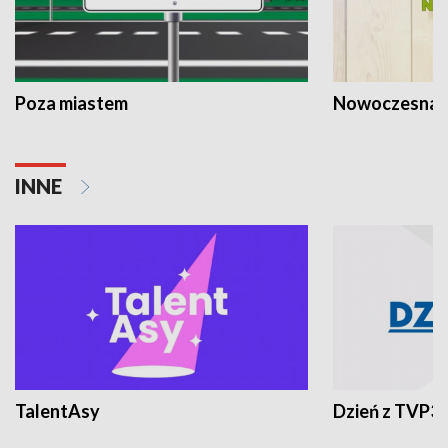
Poza miastem
Nowoczesna 
INNE
TalentAsy
Dzień z TVP3