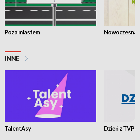
Poza miastem
Nowoczesna 
INNE
TalentAsy
Dzień z TVP3