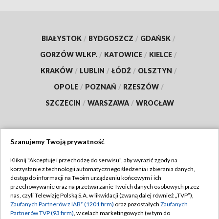
BIAŁYSTOK
/
BYDGOSZCZ
/
GDAŃSK
/
GORZÓW WLKP.
/
KATOWICE
/
KIELCE
/
KRAKÓW
/
LUBLIN
/
ŁÓDŹ
/
OLSZTYN
/
OPOLE
/
POZNAŃ
/
RZESZÓW
/
SZCZECIN
/
WARSZAWA
/
WROCŁAW
Szanujemy Twoją prywatność
Dołącz do nas:
Kliknij "Akceptuję i przechodzę do serwisu", aby wyrazić zgody na
korzystanie z technologii automatycznego śledzenia i zbierania danych,
TVP
dostęp do informacji na Twoim urządzeniu końcowym i ich
Abonament TVP
przechowywanie oraz na przetwarzanie Twoich danych osobowych przez
Regulamin TVP
nas, czyli Telewizję Polską S.A. w likwidacji (zwaną dalej również „TVP”),
Emisja w TVP
Zaufanych Partnerów z IAB* (1201 firm)
oraz pozostałych
Zaufanych
Polityka prywatności
Partnerów TVP (93 firm)
, w celach marketingowych (w tym do
Centrum informacji TVP