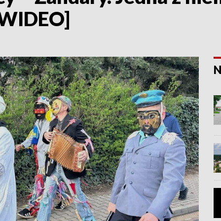
, WIDEO]
N