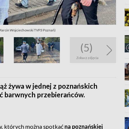
. Marcin Wojciechowski TVP3 Poznań)
(5)
Zobacz zdjęcia
iąż żywa w jednej z poznańskich
ać barwnych przebierańców.
w, których można spotkać
na poznańskiej