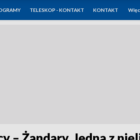
OGRAMY
TELESKOP - KONTAKT
KONTAKT
Więc
y – Żandary. Jedna z niel