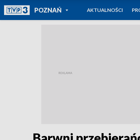
POWRÓT DO
POZNAŃ
AKTUALNOŚCI
PR
TVP REGIONY
Barwni przebierańc