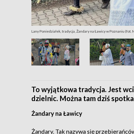
Lany Poniedziałek, tradycja, Żandary na Ławicy w Poznaniu (fot
To wyjątkowa tradycja. Jest wc
dzielnic. Można tam dziś spotk
Żandary na Ławicy
Żandary. Tak nazywa się przebierańcó