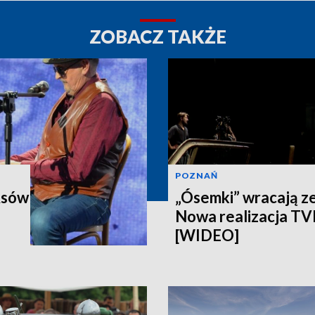
ZOBACZ TAKŻE
POZNAŃ
Asów
„Ósemki” wracają z
Nowa realizacja T
[WIDEO]