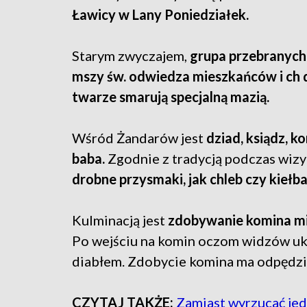
Ławicy w Lany Poniedziałek.
Starym zwyczajem,
grupa przebranych
mszy św. odwiedza mieszkańców i ch d
twarze smarują specjalną mazią.
Wśród Żandarów jest
dziad, ksiądz, ko
baba.
Zgodnie z tradycją podczas wizy
drobne przysmaki, jak chleb czy kiełba
Kulminacją jest
zdobywanie komina mie
Po wejściu na komin oczom widzów ukaz
diabłem. Zdobycie komina ma odpędzić
CZYTAJ TAKŻE:
Zamiast wyrzucać jedz