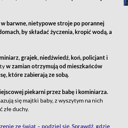
 w barwne, nietypowe stroje po porannej
omach, by składać życzenia, kropić wodą, a
miniarz, grajek, niedźwiedź, koń, policjant i
ty
w zamian otrzymują od mieszkańców
sę, które zabierają ze sobą.
jscowej piekarni przez babę i kominiarza.
ują się majtki baby, z wyszytym na nich
 złe duchy.
enie ze świąt – podziel się. Sprawdź, gdzie