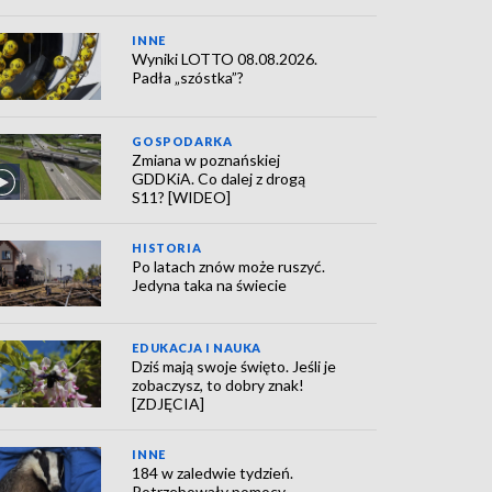
INNE
Wyniki LOTTO 08.08.2026.
Padła „szóstka”?
GOSPODARKA
Zmiana w poznańskiej
GDDKiA. Co dalej z drogą
S11? [WIDEO]
HISTORIA
Po latach znów może ruszyć.
Jedyna taka na świecie
EDUKACJA I NAUKA
Dziś mają swoje święto. Jeśli je
zobaczysz, to dobry znak!
[ZDJĘCIA]
INNE
184 w zaledwie tydzień.
Potrzebowały pomocy