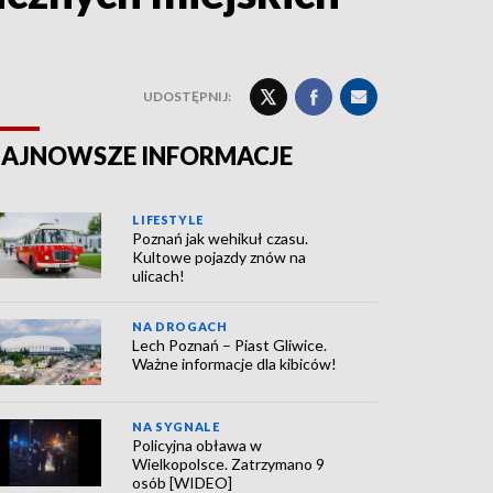
UDOSTĘPNIJ:
AJNOWSZE INFORMACJE
LIFESTYLE
Poznań jak wehikuł czasu.
Kultowe pojazdy znów na
ulicach!
NA DROGACH
Lech Poznań – Piast Gliwice.
Ważne informacje dla kibiców!
NA SYGNALE
Policyjna obława w
Wielkopolsce. Zatrzymano 9
osób [WIDEO]