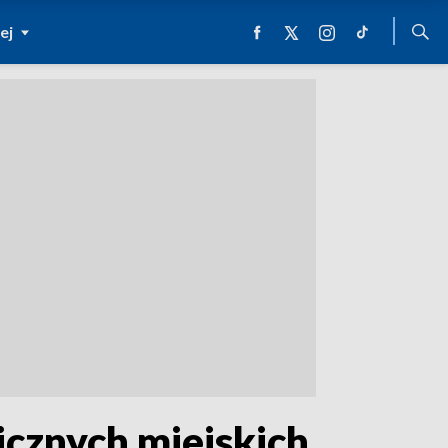
ej
icznych miejskich