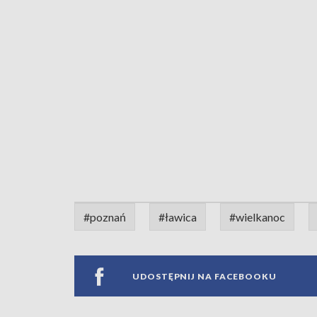
#poznań
#ławica
#wielkanoc
UDOSTĘPNIJ NA FACEBOOKU