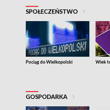
SPOŁECZEŃSTWO
Pociąg do Wielkopolski
Wiek to
GOSPODARKA