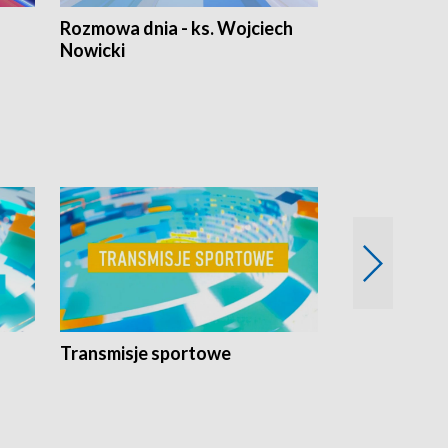
Rozmowa dnia - ks. Wojciech
Euro Fakty
Nowicki
Transmisje sportowe
Reportaże s