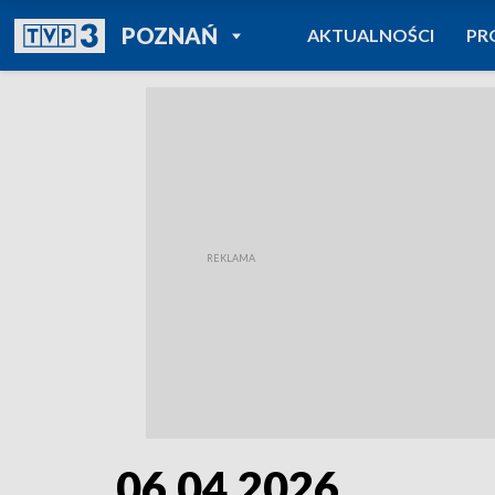
POWRÓT DO
POZNAŃ
AKTUALNOŚCI
PR
TVP REGIONY
06.04.2026