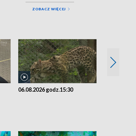
ZOBACZ WIĘCEJ
06.08.2026 godz.15:30
05.08.2026 g