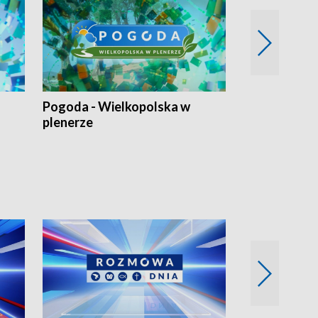
Pogoda - Wielkopolska w
Eko prognoza
plenerze