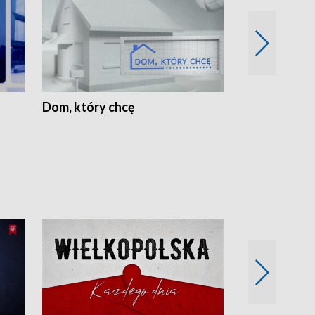
Dom, który chcę
Biznes Wielk