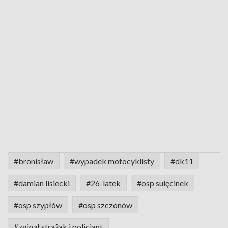
#bronisław
#wypadek motocyklisty
#dk11
#damian lisiecki
#26-latek
#osp sulęcinek
#osp szypłów
#osp szczonów
#zginął strażak i policjant