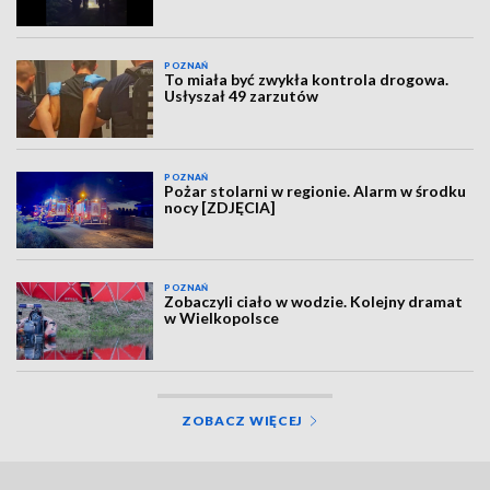
POZNAŃ
To miała być zwykła kontrola drogowa.
Usłyszał 49 zarzutów
POZNAŃ
Pożar stolarni w regionie. Alarm w środku
nocy [ZDJĘCIA]
POZNAŃ
Zobaczyli ciało w wodzie. Kolejny dramat
w Wielkopolsce
ZOBACZ WIĘCEJ