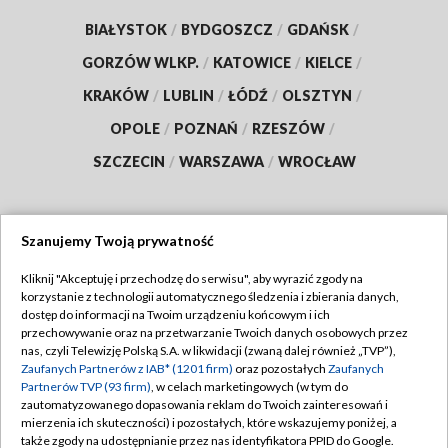
BIAŁYSTOK
/
BYDGOSZCZ
/
GDAŃSK
/
GORZÓW WLKP.
/
KATOWICE
/
KIELCE
/
KRAKÓW
/
LUBLIN
/
ŁÓDŹ
/
OLSZTYN
/
OPOLE
/
POZNAŃ
/
RZESZÓW
/
SZCZECIN
/
WARSZAWA
/
WROCŁAW
Szanujemy Twoją prywatność
Dołącz do nas:
Kliknij "Akceptuję i przechodzę do serwisu", aby wyrazić zgody na
korzystanie z technologii automatycznego śledzenia i zbierania danych,
TVP
dostęp do informacji na Twoim urządzeniu końcowym i ich
Abonament TVP
przechowywanie oraz na przetwarzanie Twoich danych osobowych przez
Regulamin TVP
nas, czyli Telewizję Polską S.A. w likwidacji (zwaną dalej również „TVP”),
Emisja w TVP
Polityka prywatności
Zaufanych Partnerów z IAB* (1201 firm)
oraz pozostałych
Zaufanych
Partnerów TVP (93 firm)
, w celach marketingowych (w tym do
Centrum informacji TVP
Moje zgody
zautomatyzowanego dopasowania reklam do Twoich zainteresowań i
mierzenia ich skuteczności) i pozostałych, które wskazujemy poniżej, a
Naziemna Telewizja Cyfrowa
Pomoc
także zgody na udostępnianie przez nas identyfikatora PPID do Google.