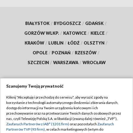
BIAŁYSTOK
/
BYDGOSZCZ
/
GDAŃSK
/
GORZÓW WLKP.
/
KATOWICE
/
KIELCE
/
KRAKÓW
/
LUBLIN
/
ŁÓDŹ
/
OLSZTYN
/
OPOLE
/
POZNAŃ
/
RZESZÓW
/
SZCZECIN
/
WARSZAWA
/
WROCŁAW
Szanujemy Twoją prywatność
Dołącz do nas:
Kliknij "Akceptuję i przechodzę do serwisu", aby wyrazić zgody na
korzystanie z technologii automatycznego śledzenia i zbierania danych,
TVP
dostęp do informacji na Twoim urządzeniu końcowym i ich
Abonament TVP
przechowywanie oraz na przetwarzanie Twoich danych osobowych przez
Regulamin TVP
nas, czyli Telewizję Polską S.A. w likwidacji (zwaną dalej również „TVP”),
Emisja w TVP
Zaufanych Partnerów z IAB* (1201 firm)
oraz pozostałych
Zaufanych
Polityka prywatności
Partnerów TVP (93 firm)
, w celach marketingowych (w tym do
Centrum informacji TVP