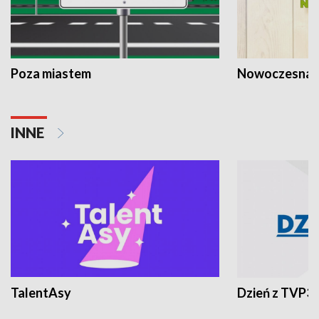
Poza miastem
Nowoczesna 
INNE
TalentAsy
Dzień z TVP3