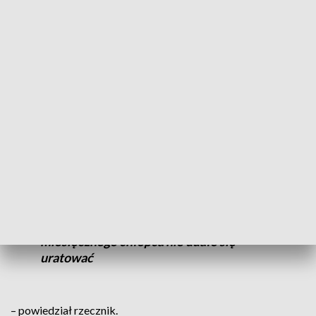
matkę dziecka, obywatelkę Gruzji oraz dwóch mężczyzn
w wieku 21 i 25 lat, obywateli Mołdawii.
CZYTAJ TEŻ:
Kłęby dymu nad miastem. Trwa akcja
strażaków
Tragiczne wieści
We wtorek, 8 kwietnia mł. insp. Andrzej Borowiak, rzecznik
wielkopolskiej policji przekazał smutne wieści w sprawie.
Mimo wysiłków lekarzy, życia 5-
miesięcznego chłopca nie udało się
uratować
– powiedział rzecznik.