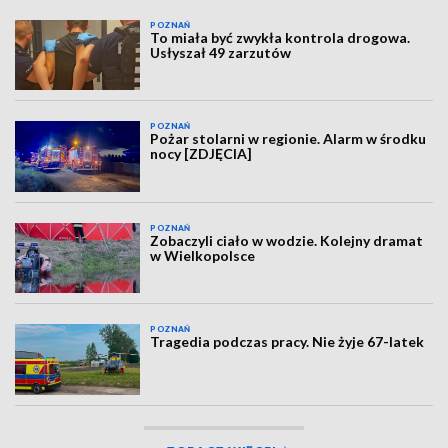
POZNAŃ
To miała być zwykła kontrola drogowa.
Usłyszał 49 zarzutów
POZNAŃ
Pożar stolarni w regionie. Alarm w środku
nocy [ZDJĘCIA]
POZNAŃ
Zobaczyli ciało w wodzie. Kolejny dramat
w Wielkopolsce
POZNAŃ
Tragedia podczas pracy. Nie żyje 67-latek