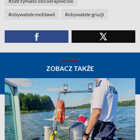
#zatrzymano obcokrajowców
#obywatele mołdawii
#obywatele gruzji
ZOBACZ TAKŻE