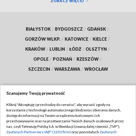
ZOBACZ WIĘCEJ
BIAŁYSTOK
/
BYDGOSZCZ
/
GDAŃSK
/
GORZÓW WLKP.
/
KATOWICE
/
KIELCE
/
KRAKÓW
/
LUBLIN
/
ŁÓDŹ
/
OLSZTYN
/
OPOLE
/
POZNAŃ
/
RZESZÓW
/
SZCZECIN
/
WARSZAWA
/
WROCŁAW
Szanujemy Twoją prywatność
Dołącz do nas:
Kliknij "Akceptuję i przechodzę do serwisu", aby wyrazić zgody na
korzystanie z technologii automatycznego śledzenia i zbierania danych,
TVP
dostęp do informacji na Twoim urządzeniu końcowym i ich
Abonament TVP
przechowywanie oraz na przetwarzanie Twoich danych osobowych przez
Regulamin TVP
nas, czyli Telewizję Polską S.A. w likwidacji (zwaną dalej również „TVP”),
Emisja w TVP
Polityka prywatności
Zaufanych Partnerów z IAB* (1201 firm)
oraz pozostałych
Zaufanych