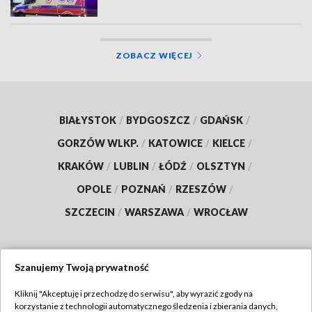
ZOBACZ WIĘCEJ
BIAŁYSTOK
/
BYDGOSZCZ
/
GDAŃSK
/
GORZÓW WLKP.
/
KATOWICE
/
KIELCE
/
KRAKÓW
/
LUBLIN
/
ŁÓDŹ
/
OLSZTYN
/
OPOLE
/
POZNAŃ
/
RZESZÓW
/
SZCZECIN
/
WARSZAWA
/
WROCŁAW
Szanujemy Twoją prywatność
Dołącz do nas:
Kliknij "Akceptuję i przechodzę do serwisu", aby wyrazić zgody na
korzystanie z technologii automatycznego śledzenia i zbierania danych,
TVP