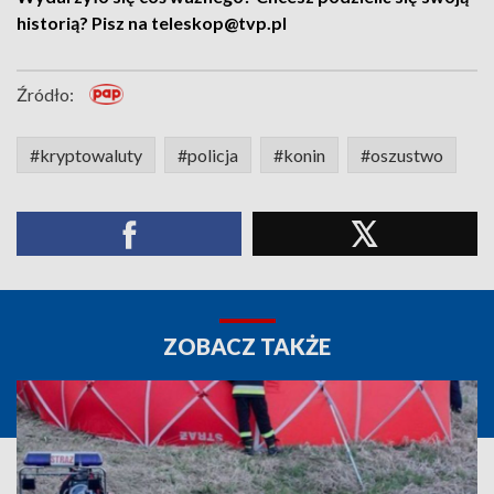
historią? Pisz na teleskop@tvp.pl
Źródło:
#kryptowaluty
#policja
#konin
#oszustwo
ZOBACZ TAKŻE