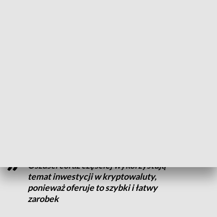
– poinformowała asp. Sylwia Król.
CZYTAJ TAKŻE:
Niemowlę z licznymi obrażeniami w
szpitalu. Tragiczne wieści
Apel policji o ostrożność
Rzeczniczka prasowa
konińskiej
policji zaapelowała o
ostrożność podczas inwestycji na platformach
internetowych.
Oszuści coraz częściej wykorzystują
temat inwestycji w kryptowaluty,
ponieważ oferuje to szybki i łatwy
zarobek