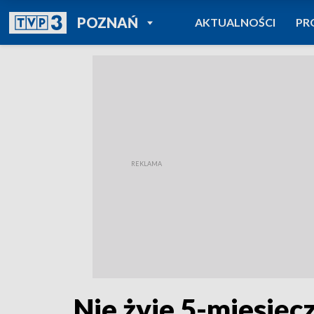
POWRÓT DO
POZNAŃ
AKTUALNOŚCI
PR
TVP REGIONY
Nie żyje 5-miesięc