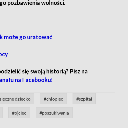
ego pozbawienia wolności.
lek może go uratować
nocy
zielić się swoją historią? Pisz na
anału na Facebooku!
sięczne dziecko
#chłopiec
#szpital
#ojciec
#poszukiwania