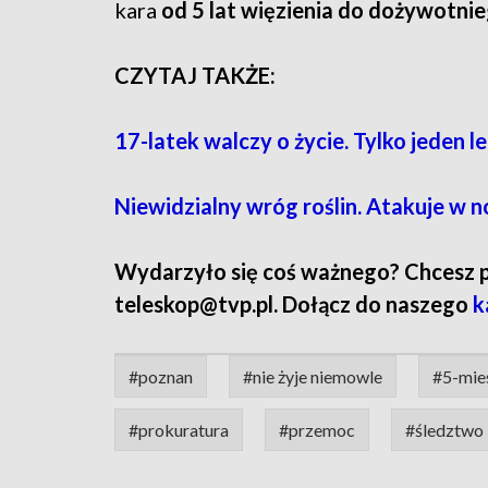
kara
od 5 lat więzienia do dożywotni
CZYTAJ TAKŻE:
17-latek walczy o życie. Tylko jeden 
Niewidzialny wróg roślin. Atakuje w 
Wydarzyło się coś ważnego? Chcesz pod
teleskop@tvp.pl. Dołącz do naszego
k
#poznan
#nie żyje niemowle
#5-mie
#prokuratura
#przemoc
#śledztwo