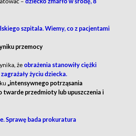
uratować –
dziecko zmarło w środę, 8
lskiego szpitala. Wiemy, co z pacjentami
wyniku przemocy
ynika, że
obrażenia stanowiły ciężki
zagrażały życiu dziecka.
iku
„intensywnego potrząsania
 twarde przedmioty lub upuszczenia i
e. Sprawę bada prokuratura