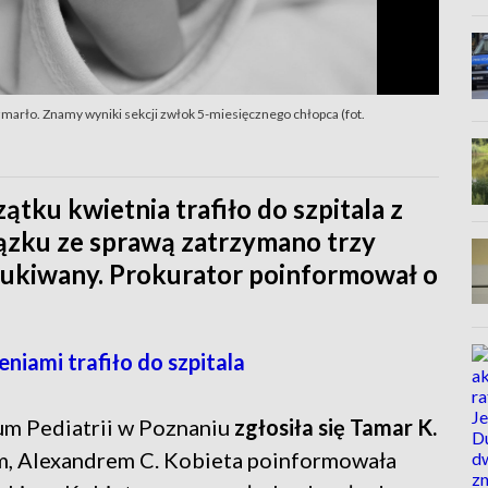
zmarło. Znamy wyniki sekcji zwłok 5-miesięcznego chłopca (fot.
tku kwietnia trafiło do szpitala z
ązku ze sprawą zatrzymano trzy
oszukiwany. Prokurator poinformował o
iami trafiło do szpitala
um Pediatrii w Poznaniu
zgłosiła się Tamar K.
m, Alexandrem C. Kobieta poinformowała