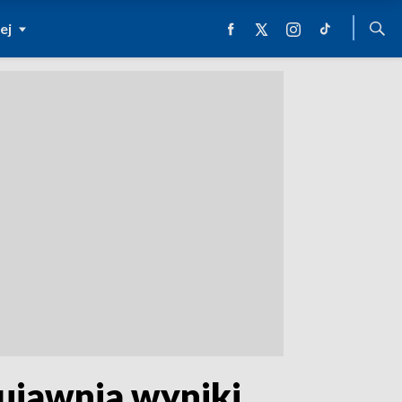
ej
 ujawnia wyniki