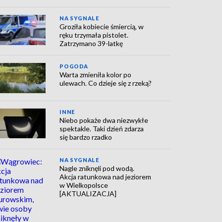
NA SYGNALE
Groziła kobiecie śmiercią, w
ręku trzymała pistolet.
Zatrzymano 39-latkę
POGODA
Warta zmieniła kolor po
ulewach. Co dzieje się z rzeką?
INNE
Niebo pokaże dwa niezwykłe
spektakle. Taki dzień zdarza
się bardzo rzadko
NA SYGNALE
Nagle zniknęli pod wodą.
Akcja ratunkowa nad jeziorem
w Wielkopolsce
[AKTUALIZACJA]