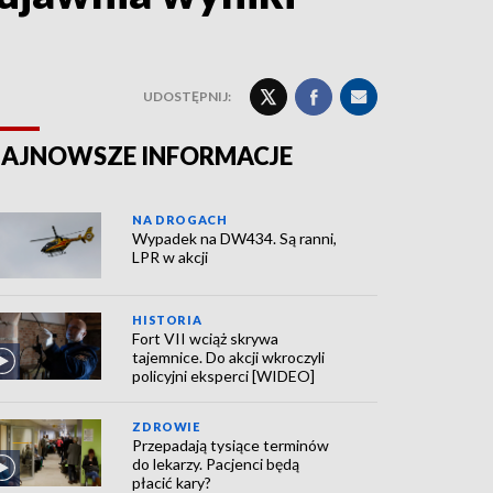
UDOSTĘPNIJ:
AJNOWSZE INFORMACJE
NA DROGACH
Wypadek na DW434. Są ranni,
LPR w akcji
HISTORIA
Fort VII wciąż skrywa
tajemnice. Do akcji wkroczyli
policyjni eksperci [WIDEO]
ZDROWIE
Przepadają tysiące terminów
do lekarzy. Pacjenci będą
płacić kary?