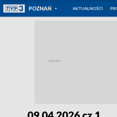
POWRÓT DO
POZNAŃ
AKTUALNOŚCI
PR
TVP REGIONY
09.04.2026 cz.1