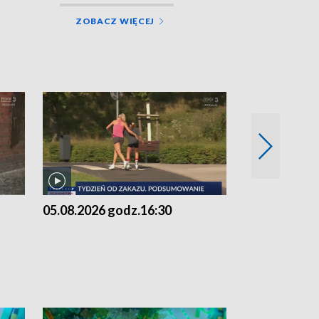
ZOBACZ WIĘCEJ
05.08.2026 godz.16:30
05.08.2026 g