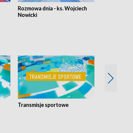
Rozmowa dnia - ks. Wojciech
Euro Fakty
Nowicki
Transmisje sportowe
Reportaże s