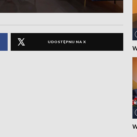
UDOSTĘPNIJ NA X
W
W