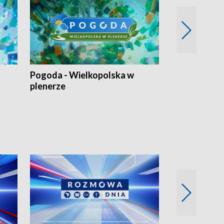
Pogoda - Wielkopolska w
Eko prognoza
plenerze