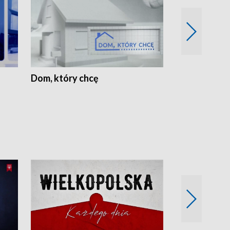
Dom, który chcę
Biznes Wielk