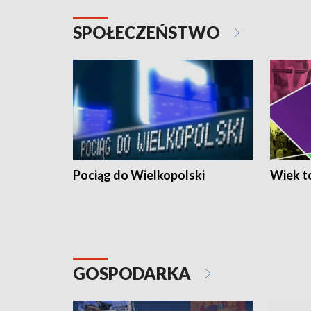
SPOŁECZEŃSTWO
Pociąg do Wielkopolski
Wiek to
GOSPODARKA