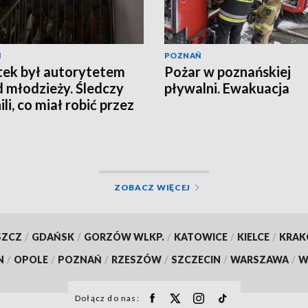
Ń
POZNAŃ
tek był autorytetem
Pożar w poznańskiej
 młodzieży. Śledczy
pływalni. Ewakuacja
li, co miał robić przez
ZOBACZ WIĘCEJ
SZCZ
/
GDAŃSK
/
GORZÓW WLKP.
/
KATOWICE
/
KIELCE
/
KRA
N
/
OPOLE
/
POZNAŃ
/
RZESZÓW
/
SZCZECIN
/
WARSZAWA
/
W
Dołącz do nas: