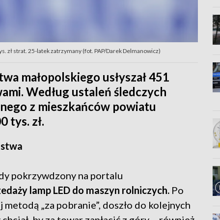
ys. zł strat. 25-latek zatrzymany (fot. PAP/Darek Delmanowicz)
twa małopolskiego usłyszał 451
ami. Według ustaleń śledczych
dnego z mieszkańców powiatu
 tys. zł.
ustwa
dy pokrzywdzony na portalu
rzedaży lamp LED do maszyn rolniczych.
Po
j metodą „za pobranie”, doszło do kolejnych
hciał, by za towar zapłacić z góry – również