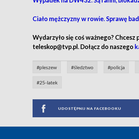
Wypadek na DW432. Są ranni, blokad
Ciało mężczyzny w rowie. Sprawę bad
Wydarzyło się coś ważnego? Chcesz pod
teleskop@tvp.pl. Dołącz do naszego
k
#pleszew
#śledztwo
#policja
#25-latek
UDOSTĘPNIJ NA FACEBOOKU