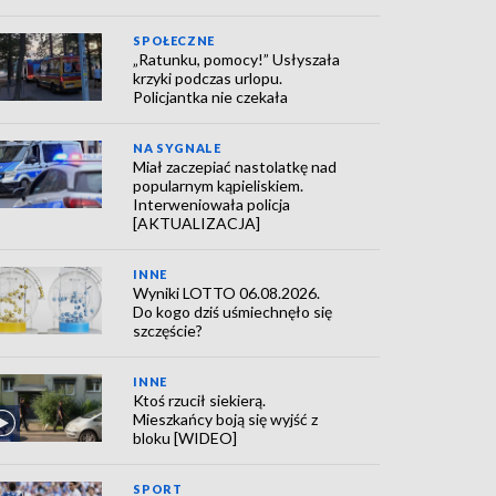
SPOŁECZNE
„Ratunku, pomocy!” Usłyszała
krzyki podczas urlopu.
Policjantka nie czekała
NA SYGNALE
Miał zaczepiać nastolatkę nad
popularnym kąpieliskiem.
Interweniowała policja
[AKTUALIZACJA]
INNE
Wyniki LOTTO 06.08.2026.
Do kogo dziś uśmiechnęło się
szczęście?
INNE
Ktoś rzucił siekierą.
Mieszkańcy boją się wyjść z
bloku [WIDEO]
SPORT