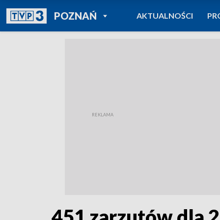
POWRÓT DO
POZNAŃ
AKTUALNOŚCI
PR
TVP REGIONY
451 zarzutów dla 2