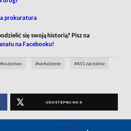
a drogi
a prokuratura
zielić się swoją historią? Pisz na
anału na Facebooku!
#oszustwo
#wyłudzenie
#451 zarzutów
UDOSTĘPNIJ NA X