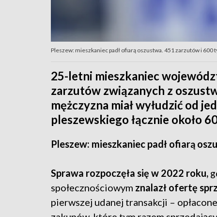
Pleszew: mieszkaniec padł ofiarą oszustwa. 451 zarzutów i 600 t
25-letni mieszkaniec wojewódz
zarzutów związanych z oszustw
mężczyzna miał wyłudzić od je
pleszewskiego łącznie około 600
Pleszew: mieszkaniec padł ofiarą osz
Sprawa rozpoczęła się w 2022 roku,
g
społecznościowym
znalazł ofertę sp
pierwszej udanej transakcji – opłacone
zakupów, które tym razem sprzedający c