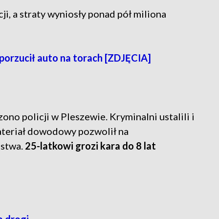
i, a straty wyniosły ponad pół miliona
porzucił auto na torach [ZDJĘCIA]
no policji w Pleszewie. Kryminalni ustalili i
ateriał dowodowy pozwolił na
ustwa.
25-latkowi grozi kara do 8 lat