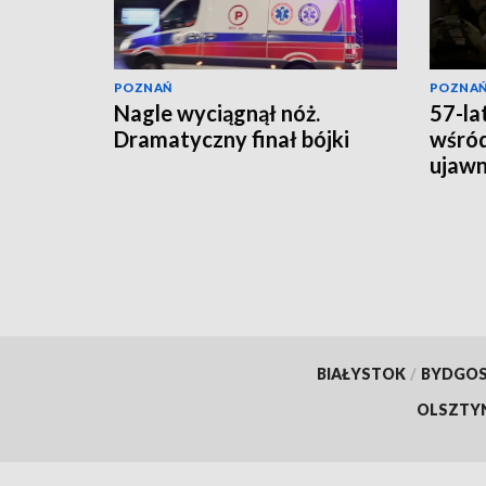
POZNAŃ
POZNA
Nagle wyciągnął nóż.
57-la
Dramatyczny finał bójki
wśród
ujawni
lata
BIAŁYSTOK
/
BYDGO
OLSZTY