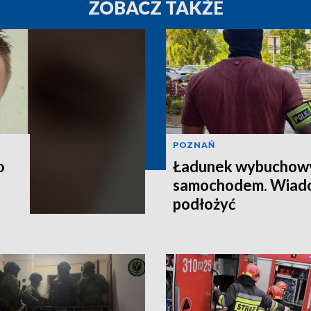
ZOBACZ TAKŻE
POZNAŃ
o
Ładunek wybuchow
samochodem. Wiado
podłożyć