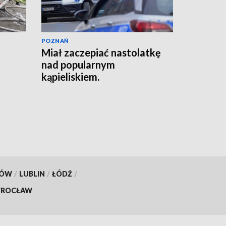
POZNAŃ
Miał zaczepiać nastolatkę
nad popularnym
kąpieliskiem.
Interweniowała policja
[AKTUALIZACJA]
KÓW
/
LUBLIN
/
ŁÓDŹ
/
ROCŁAW