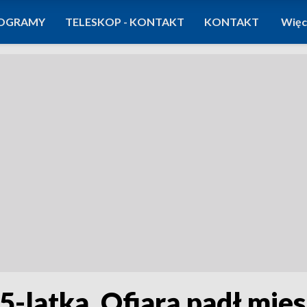
OGRAMY
TELESKOP - KONTAKT
KONTAKT
Więc
5-latka. Ofiarą padł mie