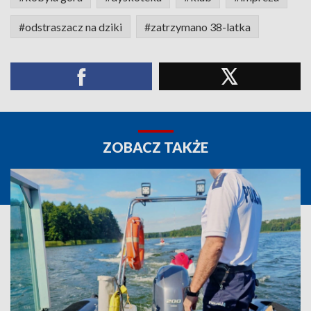
#odstraszacz na dziki
#zatrzymano 38-latka
ZOBACZ TAKŻE