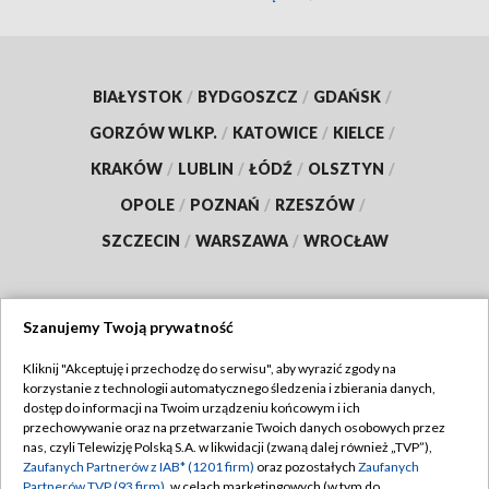
BIAŁYSTOK
/
BYDGOSZCZ
/
GDAŃSK
/
GORZÓW WLKP.
/
KATOWICE
/
KIELCE
/
KRAKÓW
/
LUBLIN
/
ŁÓDŹ
/
OLSZTYN
/
OPOLE
/
POZNAŃ
/
RZESZÓW
/
SZCZECIN
/
WARSZAWA
/
WROCŁAW
Szanujemy Twoją prywatność
Dołącz do nas:
Kliknij "Akceptuję i przechodzę do serwisu", aby wyrazić zgody na
korzystanie z technologii automatycznego śledzenia i zbierania danych,
TVP
dostęp do informacji na Twoim urządzeniu końcowym i ich
Abonament TVP
przechowywanie oraz na przetwarzanie Twoich danych osobowych przez
Regulamin TVP
nas, czyli Telewizję Polską S.A. w likwidacji (zwaną dalej również „TVP”),
Emisja w TVP
Polityka prywatności
Zaufanych Partnerów z IAB* (1201 firm)
oraz pozostałych
Zaufanych
Partnerów TVP (93 firm)
, w celach marketingowych (w tym do