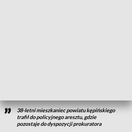
zdarzenia doszło w nocy z 5 na 6 kwietnia, około północy.
Wtedy to nieznana osoba rozlała substancję o działaniu
drażniącym, narażając na niebezpieczeństwo przebywające
tam osoby.
Ucierpiały trzy osoby.
CZYTAJ TEŻ:
451 zarzutów dla 25-latka. Ofiarą padł
mieszkaniec Wielkopolski
Zatrzymano 38-latka
Dziś policjanci z KPP Ostrzeszów poinformowali o
zatrzymaniu podejrzanego mężczyzny, do którego
doszło 8 kwietnia.
38-letni mieszkaniec powiatu kępińskiego
trafił do policyjnego aresztu, gdzie
pozostaje do dyspozycji prokuratora