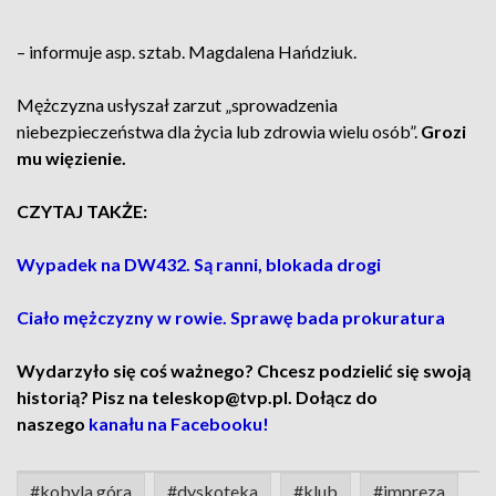
– informuje asp. sztab. Magdalena Hańdziuk.
Mężczyzna usłyszał zarzut „sprowadzenia
niebezpieczeństwa dla życia lub zdrowia wielu osób”.
Grozi
mu więzienie.
CZYTAJ TAKŻE:
Wypadek na DW432. Są ranni, blokada drogi
Ciało mężczyzny w rowie. Sprawę bada prokuratura
Wydarzyło się coś ważnego? Chcesz podzielić się swoją
historią? Pisz na teleskop@tvp.pl. Dołącz do
naszego
kanału na Facebooku!
#kobyla góra
#dyskoteka
#klub
#impreza